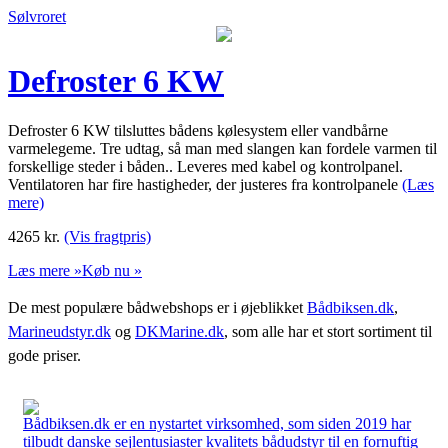
Sølvroret
Defroster 6 KW
Defroster 6 KW tilsluttes bådens kølesystem eller vandbårne
varmelegeme. Tre udtag, så man med slangen kan fordele varmen til
forskellige steder i båden.. Leveres med kabel og kontrolpanel.
Ventilatoren har fire hastigheder, der justeres fra kontrolpanele
(Læs
mere)
4265
kr.
(Vis fragtpris)
Læs mere »
Køb nu »
De mest populære bådwebshops er i øjeblikket
Bådbiksen.dk
,
Marineudstyr.dk
og
DKMarine.dk
, som alle har et stort sortiment til
gode priser.
Bådbiksen.dk er en nystartet virksomhed, som siden 2019 har
tilbudt danske sejlentusiaster kvalitets bådudstyr til en fornuftig