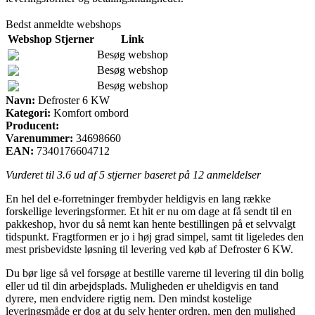
Bedst anmeldte webshops
Webshop
Stjerner
Link
Besøg webshop
Besøg webshop
Besøg webshop
Navn:
Defroster 6 KW
Kategori:
Komfort ombord
Producent:
Varenummer:
34698660
EAN:
7340176604712
Vurderet til
3.6
ud af 5 stjerner baseret på
12
anmeldelser
En hel del e-forretninger frembyder heldigvis en lang række
forskellige leveringsformer. Et hit er nu om dage at få sendt til en
pakkeshop, hvor du så nemt kan hente bestillingen på et selvvalgt
tidspunkt. Fragtformen er jo i høj grad simpel, samt tit ligeledes den
mest prisbevidste løsning til levering ved køb af Defroster 6 KW.
Du bør lige så vel forsøge at bestille varerne til levering til din bolig
eller ud til din arbejdsplads. Muligheden er uheldigvis en tand
dyrere, men endvidere rigtig nem. Den mindst kostelige
leveringsmåde er dog at du selv henter ordren, men den mulighed