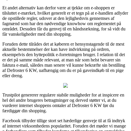
Et andet alternativ kan derfor være at tjekke om e-shoppen er
tilsluttet e-mærket, hvilket generelt er et tegn på at e-handlen adlyder
de opstillede regler, udover at den lejlighedsvis gennemses af
fagmænd som har den nødvendige knowhow om reglementet på
området. Desuden får du genvej til en håndsrækning, for så vidt du
får vanskeligheder med din shopping.
Foruden dette tilrådes det at køberen er hensynstagende til de mest
aktuelle bestemmelser der kan have indvirkning på ordren,
eksempelvis den byttepolitik e-forretningen bruger. I relation til det
er det på samme måde relevant, at man når som helst bevarer sin
faktura e-mail, således man senere vil kunne bekræfte sin bestilling
af Defroster 6 KW, uafhængig om du er på gaveindkøb til en pige
eller dreng.
Trustpilot genererer regulære stabile muligheder for at inspicere en
hel del andre brugeres betragtninger og derved støtter vi, at du
vurderer internet shoppens omtaler af Defroster 6 KW før du
færdiggør din shopping.
Facebook tilbyder tillige stort set hæderlige genveje til at få indtryk
af internet virksomhedens popularitet. Foruden det møder vi mange