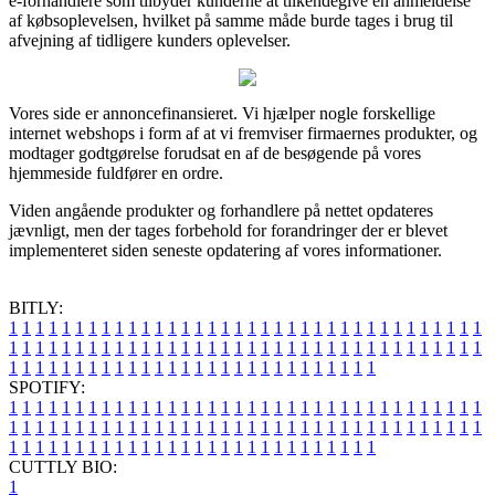
e-forhandlere som tilbyder kunderne at tilkendegive en anmeldelse
af købsoplevelsen, hvilket på samme måde burde tages i brug til
afvejning af tidligere kunders oplevelser.
Vores side er annoncefinansieret. Vi hjælper nogle forskellige
internet webshops i form af at vi fremviser firmaernes produkter, og
modtager godtgørelse forudsat en af de besøgende på vores
hjemmeside fuldfører en ordre.
Viden angående produkter og forhandlere på nettet opdateres
jævnligt, men der tages forbehold for forandringer der er blevet
implementeret siden seneste opdatering af vores informationer.
BITLY:
1
1
1
1
1
1
1
1
1
1
1
1
1
1
1
1
1
1
1
1
1
1
1
1
1
1
1
1
1
1
1
1
1
1
1
1
1
1
1
1
1
1
1
1
1
1
1
1
1
1
1
1
1
1
1
1
1
1
1
1
1
1
1
1
1
1
1
1
1
1
1
1
1
1
1
1
1
1
1
1
1
1
1
1
1
1
1
1
1
1
1
1
1
1
1
1
1
1
1
1
SPOTIFY:
1
1
1
1
1
1
1
1
1
1
1
1
1
1
1
1
1
1
1
1
1
1
1
1
1
1
1
1
1
1
1
1
1
1
1
1
1
1
1
1
1
1
1
1
1
1
1
1
1
1
1
1
1
1
1
1
1
1
1
1
1
1
1
1
1
1
1
1
1
1
1
1
1
1
1
1
1
1
1
1
1
1
1
1
1
1
1
1
1
1
1
1
1
1
1
1
1
1
1
1
CUTTLY BIO:
1