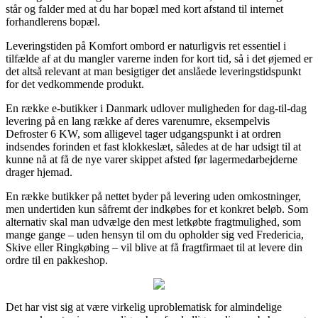
står og falder med at du har bopæl med kort afstand til internet
forhandlerens bopæl.
Leveringstiden på Komfort ombord er naturligvis ret essentiel i
tilfælde af at du mangler varerne inden for kort tid, så i det øjemed er
det altså relevant at man besigtiger det anslåede leveringstidspunkt
for det vedkommende produkt.
En række e-butikker i Danmark udlover muligheden for dag-til-dag
levering på en lang række af deres varenumre, eksempelvis
Defroster 6 KW, som alligevel tager udgangspunkt i at ordren
indsendes forinden et fast klokkeslæt, således at de har udsigt til at
kunne nå at få de nye varer skippet afsted før lagermedarbejderne
drager hjemad.
En række butikker på nettet byder på levering uden omkostninger,
men undertiden kun såfremt der indkøbes for et konkret beløb. Som
alternativ skal man udvælge den mest letkøbte fragtmulighed, som
mange gange – uden hensyn til om du opholder sig ved Fredericia,
Skive eller Ringkøbing – vil blive at få fragtfirmaet til at levere din
ordre til en pakkeshop.
Det har vist sig at være virkelig uproblematisk for almindelige