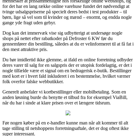
mennesker at prissammenligne hos forskellige online webshops, og
for det har en lang række online varehuse fundet det nødvendigt at
tvinge udsalgspriserne på specielt deres bedst i test produkter – til
børn, lige så vel som til kvinder og mænd – enormt, og endda nogle
gange yde fragt uden gebyr.
Dog kan det immervæk vise sig udbytterigt at undersøge nogle
shops på nettet efter rabatkoder på Defroster 6 KW før du
gennemfører din bestilling, således at du er velinformeret til at få fat i
den mest attraktive pris.
Du bør imidlertid ikke glemme, at ifald en online forretning udbyder
deres varer til salg for en salgspris der er utopisk fordelagtig, er det i
nogle tilfælde være et signal om en bedragerisk e-butik. Bestillinger
med kort er i hvert fald inkluderet i en bestemmelse, hvilket værner
folk overfor falske webbutikker.
Generelt anbefaler vi kortbestillinger eller mobilbetaling. Som en
anden løsning burde du benytte et tilbud fra for eksempel ViaBill,
når du har i sinde at klare prisen over et længere tidsrum.
Før nogen køber på en e-handler kunne man når alt kommer til alt
tage stilling til netshoppens forretningsaftale, det er dog oftest ikke
super interessant.