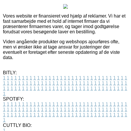
Vores website er finansieret ved hjælp af reklamer. Vi har et
fast samarbejde med et hold af internet firmaer da vi
præsenterer firmaernes varer, og tager imod godtgørelse
forudsat vores besøgende laver en bestilling.
Viden angående produkter og webshops ajourføres ofte,
men vi ønsker ikke at tage ansvar for justeringer der
eventuelt er foretaget efter seneste opdatering af de viste
data.
BITLY:
1
1
1
1
1
1
1
1
1
1
1
1
1
1
1
1
1
1
1
1
1
1
1
1
1
1
1
1
1
1
1
1
1
1
1
1
1
1
1
1
1
1
1
1
1
1
1
1
1
1
1
1
1
1
1
1
1
1
1
1
1
1
1
1
1
1
1
1
1
1
1
1
1
1
1
1
1
1
1
1
1
1
1
1
1
1
1
1
1
1
1
1
1
1
1
1
1
1
1
1
SPOTIFY:
1
1
1
1
1
1
1
1
1
1
1
1
1
1
1
1
1
1
1
1
1
1
1
1
1
1
1
1
1
1
1
1
1
1
1
1
1
1
1
1
1
1
1
1
1
1
1
1
1
1
1
1
1
1
1
1
1
1
1
1
1
1
1
1
1
1
1
1
1
1
1
1
1
1
1
1
1
1
1
1
1
1
1
1
1
1
1
1
1
1
1
1
1
1
1
1
1
1
1
1
CUTTLY BIO:
1