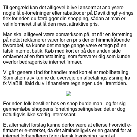
Til gengæld kan det alligevel blive lønsomt at analysere
nogle få e-forretninger efter rabatkoder på Davit dinghy-rings
flex forinden du færdiggør din shopping, sådan at man er
velinformeret til at få den mest attraktive pris.
Man skal alligevel være opmærksom på, at når en forretning
på nettet reklamerer varer for en pris der er himmelråbende
favorabel, så kunne det mange gange være et tegn på en
falsk internet butik. Køb med kort er på den anden side
omfavnet af en foranstaltning, som forsvarer dig som kunde
overfor bedrageriske internet firmaer.
Vi går generelt ind for handler med kort eller mobilbetaling.
Som alternativ kunne du overveje en afbetalingsløsning fra
fx ViaBill, ifald du vil finansiere regningen ude i fremtiden.
Forinden folk bestiller hos en shop burde man i og for sig
gennemløbe shoppens forretningsbetingelser, det er dog
naturligvis ikke særlig interessant.
Et alternativt forslag kunne derfor være at efterse hvorvidt e-
firmaet er e-mærket, da det almindeligvis er en garanti for at
internet forhandleren føjer dansk lovgivning, samt at