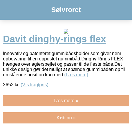
Sølvroret
Davit dinghy-rings flex
Innovativ og patenteret gummibådsholder som giver nem
opbevaring til en oppustet gummibåd.Dinghy Rings FLEX
hænges over agterspejlet og passer til de fleste både.Det
unikke design gør det muligt at spænde gummibåden op til
en stående position kun med
(Læs mere)
3652
kr.
(Vis fragtpris)
Læs mere »
Køb nu »