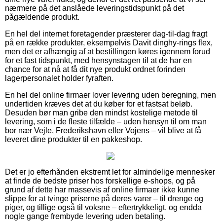
nærmere på det anslåede leveringstidspunkt på det
pågældende produkt.
En hel del internet foretagender præsterer dag-til-dag fragt
på en række produkter, eksempelvis Davit dinghy-rings flex,
men det er afhængig af at bestillingen køres igennem forud
for et fast tidspunkt, med hensynstagen til at de har en
chance for at nå at få dit nye produkt ordnet forinden
lagerpersonalet holder fyraften.
En hel del online firmaer lover levering uden beregning, men
undertiden kræves det at du køber for et fastsat beløb.
Desuden bør man gribe den mindst kostelige metode til
levering, som i de fleste tilfælde – uden hensyn til om man
bor nær Vejle, Frederikshavn eller Vojens – vil blive at få
leveret dine produkter til en pakkeshop.
Det er jo efterhånden ekstremt let for almindelige mennesker
at finde de bedste priser hos forskellige e-shops, og på
grund af dette har massevis af online firmaer ikke kunne
slippe for at tvinge priserne på deres varer – til drenge og
piger, og tillige også til voksne – eftertrykkeligt, og endda
nogle gange frembyde levering uden betaling.