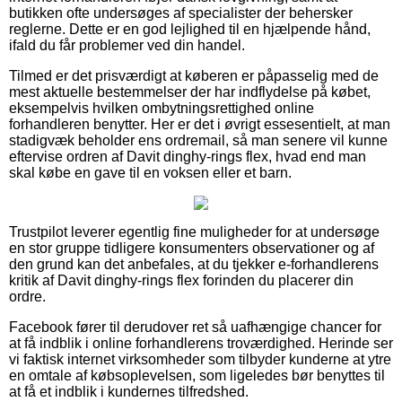
butikken ofte undersøges af specialister der behersker
reglerne. Dette er en god lejlighed til en hjælpende hånd,
ifald du får problemer ved din handel.
Tilmed er det prisværdigt at køberen er påpasselig med de
mest aktuelle bestemmelser der har indflydelse på købet,
eksempelvis hvilken ombytningsrettighed online
forhandleren benytter. Her er det i øvrigt essesentielt, at man
stadigvæk beholder ens ordremail, så man senere vil kunne
eftervise ordren af Davit dinghy-rings flex, hvad end man
skal købe en gave til en voksen eller et barn.
Trustpilot leverer egentlig fine muligheder for at undersøge
en stor gruppe tidligere konsumenters observationer og af
den grund kan det anbefales, at du tjekker e-forhandlerens
kritik af Davit dinghy-rings flex forinden du placerer din
ordre.
Facebook fører til derudover ret så uafhængige chancer for
at få indblik i online forhandlerens troværdighed. Herinde ser
vi faktisk internet virksomheder som tilbyder kunderne at ytre
en omtale af købsoplevelsen, som ligeledes bør benyttes til
at få et indblik i kundernes tilfredshed.