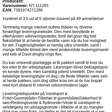
Producent:
Varenummer:
NT-111265
EAN:
7391974271286
Vurderet til
3.5
ud af 5 stjerner baseret på
49
anmeldelser
Temmelig mange internet outlets tildeler nu diverse
forskellige leveringsmetoder. Den mest benyttede er
efterhånden udleveringssteder, fordi det giver dig fuld
fleksibilitet til at hente de bestilte varer når du har mulighed
for det. Fragtmuligheden er nemlig ultra smertefri, samt i
mange tilfælde tilmed den mest prisbevidste leveringsmanér
ved køb af Davit dinghy-rings flex.
Du kan omvendt planlægge at få pakken sendt til hvor du
bor eller til din arbejdsplads. Løsningen bliver beklageligvis
en kende dyrere, men samtidig yderst smertefri. Den mest
betalelige leveringstype vil dog i de fleste tilfælde være selv
at hente pakken, som dog stiller krav om at du har bopæl
med kort afstand til internet virksomhedens lager.
Leveringstidspunktet på Vandsport &
Fritid>Gummibåde>Tilbehør til gummibåde|Sikkerhed til
søs>Redningsveste & flydeveste>Veste til vandsport er
selvfølgelig ret udslagsgivende i tilfælde af at du mangler
dine nye varer fluks, og derfor er det ret passende at vi ser