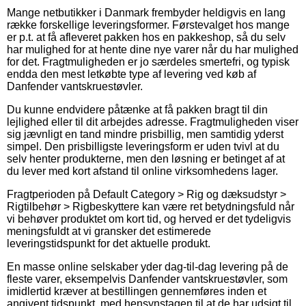
Mange netbutikker i Danmark frembyder heldigvis en lang
række forskellige leveringsformer. Førstevalget hos mange
er p.t. at få afleveret pakken hos en pakkeshop, så du selv
har mulighed for at hente dine nye varer når du har mulighed
for det. Fragtmuligheden er jo særdeles smertefri, og typisk
endda den mest letkøbte type af levering ved køb af
Danfender vantskruestøvler.
Du kunne endvidere påtænke at få pakken bragt til din
lejlighed eller til dit arbejdes adresse. Fragtmuligheden viser
sig jævnligt en tand mindre prisbillig, men samtidig yderst
simpel. Den prisbilligste leveringsform er uden tvivl at du
selv henter produkterne, men den løsning er betinget af at
du lever med kort afstand til online virksomhedens lager.
Fragtperioden på Default Category > Rig og dæksudstyr >
Rigtilbehør > Rigbeskyttere kan være ret betydningsfuld når
vi behøver produktet om kort tid, og herved er det tydeligvis
meningsfuldt at vi gransker det estimerede
leveringstidspunkt for det aktuelle produkt.
En masse online selskaber yder dag-til-dag levering på de
fleste varer, eksempelvis Danfender vantskruestøvler, som
imidlertid kræver at bestillingen gennemføres inden et
angivent tidspunkt, med hensynstagen til at de har udsigt til