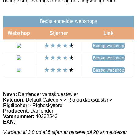
betingelser, leveringsformer og betalingsmuligheder.
Bedst anmeldte webshops
Webshop
Stjerner
Link
Besøg webshop
Besøg webshop
Besøg webshop
Navn:
Danfender vantskruestøvler
Kategori:
Default Category > Rig og dæksudstyr >
Rigtilbehør > Rigbeskyttere
Producent:
Danfender
Varenummer:
40232543
EAN:
Vurderet til
3.8
ud af 5 stjerner baseret på
20
anmeldelser