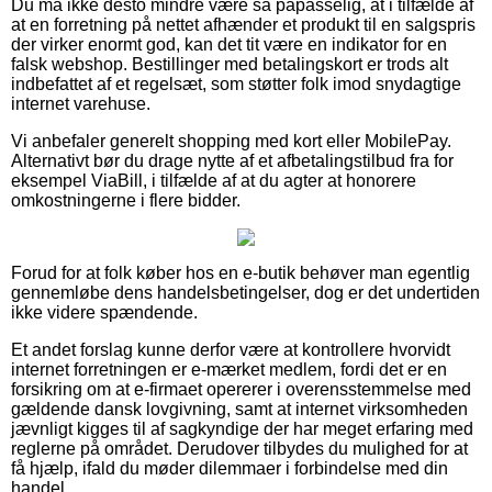
Du må ikke desto mindre være så påpasselig, at i tilfælde af
at en forretning på nettet afhænder et produkt til en salgspris
der virker enormt god, kan det tit være en indikator for en
falsk webshop. Bestillinger med betalingskort er trods alt
indbefattet af et regelsæt, som støtter folk imod snydagtige
internet varehuse.
Vi anbefaler generelt shopping med kort eller MobilePay.
Alternativt bør du drage nytte af et afbetalingstilbud fra for
eksempel ViaBill, i tilfælde af at du agter at honorere
omkostningerne i flere bidder.
Forud for at folk køber hos en e-butik behøver man egentlig
gennemløbe dens handelsbetingelser, dog er det undertiden
ikke videre spændende.
Et andet forslag kunne derfor være at kontrollere hvorvidt
internet forretningen er e-mærket medlem, fordi det er en
forsikring om at e-firmaet opererer i overensstemmelse med
gældende dansk lovgivning, samt at internet virksomheden
jævnligt kigges til af sagkyndige der har meget erfaring med
reglerne på området. Derudover tilbydes du mulighed for at
få hjælp, ifald du møder dilemmaer i forbindelse med din
handel.