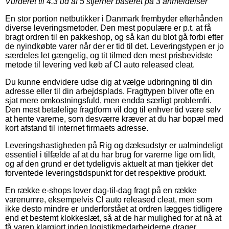
Vurderet til
4.3
ud af 5 stjerner baseret på
3
anmeldelser
En stor portion netbutikker i Danmark frembyder efterhånden
diverse leveringsmetoder. Den mest populære er p.t. at få
bragt ordren til en pakkeshop, og så kan du blot gå forbi efter
de nyindkøbte varer når der er tid til det. Leveringstypen er jo
særdeles let gængelig, og tit tilmed den mest prisbevidste
metode til levering ved køb af Cl auto released cleat.
Du kunne endvidere udse dig at vælge udbringning til din
adresse eller til din arbejdsplads. Fragttypen bliver ofte en
sjat mere omkostningsfuld, men endda særligt problemfri.
Den mest betalelige fragtform vil dog til enhver tid være selv
at hente varerne, som desværre kræver at du har bopæl med
kort afstand til internet firmaets adresse.
Leveringshastigheden på Rig og dæksudstyr er ualmindeligt
essentiel i tilfælde af at du har brug for varerne lige om lidt,
og af den grund er det tydeligvis aktuelt at man tjekker det
forventede leveringstidspunkt for det respektive produkt.
En række e-shops lover dag-til-dag fragt på en række
varenumre, eksempelvis Cl auto released cleat, men som
ikke desto mindre er underforstået at ordren lægges tidligere
end et bestemt klokkeslæt, så at de har mulighed for at nå at
få varen klargjort inden logistikmedarbejderne drager