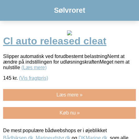
Sølvroret
Cl auto released cleat
Slipper automatisk ved forudbestemt belastningNemt at
ændre på indstillingen for udløsningskraftenMeget nem at
nulstille
(Læs mere)
145
kr.
(Vis fragtpris)
Læs mere »
Køb nu »
De mest populære bådwebshops er i øjeblikket
Bådbiksen.dk
,
Marineudstyr.dk
og
DKMarine.dk
, som alle