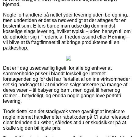
hjemad.
Nogle forhandlere på nettet yder levering uden beregning,
men undertiden er det så nødvendigt at der aftages for en
bestemt sum. Ellers burde man udse dig den mindst
kostelige slags levering, hvilket typisk – uden hensyn til om
du opholder sig i Fredericia, Frederikssund eller Hørning –
vil blive at få fragtfirmaet til at bringe produkterne til en
pakkeshop.
Det er i dag usædvanlig ligetil for alle og enhver at
sammenholde priser i blandt forskellige internet
foretagender, og for det har flertallet af online virksomheder
set sig nødsaget til at mindske salgspriserne på mange af
deres varer – til babyer og børn, men også til herrer og
damer – betydeligt, og endda nogle gange love portofri
levering.
Trods dette kan det stadigvæk være gavnligt at inspicere
nogle internet handler efter rabatkoder på Cl auto released
cleat forinden du køber, således at du er skudsikker på at
skaffe sig den billigste pris.