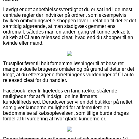
I øvrigt er det anbefalelsesværdigt at du er sat ind i de mest
centrale regler der indvirker på ordren, som eksempelvis
hvilken ombytningsret e-shoppen lover. I relation til det er det
samtidig afgørende, at man stadigvæk gemmer ens
ordremail, således man en anden gang vil kunne bekræfte
sit køb af Cl auto released cleat, hvad end du shopper til en
kvinde eller mand.
Trustpilot fører til helt fornemme løsninger til at bese ret
mange aktuelle brugeres omtaler og på grund af dette er det
klogt, at du eftersøger e-forretningens vurderinger af Cl auto
released cleat før du handler.
Facebook fører til ligeledes en lang række strålende
muligheder for at få indsigt i online firmaets
kundetilfredshed. Derudover ser vi en del butikker på nettet
som giver kunderne mulighed for at formulere en
bedømmelse af købsoplevelsen, som tillige burde drages
fordel af til vurdering af hvor glade kunderne er.