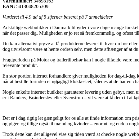
Varenummer:
34698163
EAN:
5413048205309
Vurderet til
4.9
ud af 5 stjerner baseret på
7
anmeldelser
Adskillige webbutikker i Danmark tilbyder i vore dage mange forskellig
når det passer dig. Muligheden er jo ret så fremkommelig, og oftest 
Du kan alternativt prøve at få produkterne leveret til hvor du bor elle
dog utvivlsomt være at hente ordren selv, men dette afhænger af at du
Fragtperioden på Motor og trailertilbehør kan i nogle tilfælde være meg
relevante produkt.
En stor portion internet forhandlere giver muligheden for dag-til-da
når at bestille forinden et nøjagtigt klokkeslæt, således at de har en 
Nogle enkelte internet butikker garanterer levering uden gebyr, men 
er i Randers, Brønderslev eller Svenstrup – vil være at få dem til at kø
Det er i dag rigtig let gængeligt for os alle at finde information om pri
og piger, og tillige også til mænd og kvinder – enormt, og endda nog
Trods dette kan det alligevel vise sig tiden værd at checke nogle webb