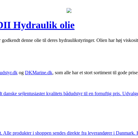
II Hydraulik olie
godkendt denne olie til deres hydraulikstyringer. Olien har høj viskosite
udstyr.dk
og
DKMarine.dk
, som alle har et stort sortiment til gode prise
t danske sejlentusiaster kvalitets bådudstyr til en fornuftig pris. Udv
 Alle produkter i shoppen sendes direkte fra leverandører i Danmark. Kl