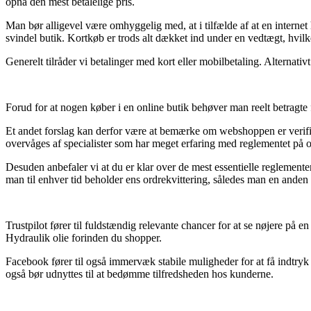
opnå den mest betalelige pris.
Man bør alligevel være omhyggelig med, at i tilfælde af at en internet
svindel butik. Kortkøb er trods alt dækket ind under en vedtægt, hvil
Generelt tilråder vi betalinger med kort eller mobilbetaling. Alternativ
Forud for at nogen køber i en online butik behøver man reelt betragte 
Et andet forslag kan derfor være at bemærke om webshoppen er verifice
overvåges af specialister som har meget erfaring med reglementet på om
Desuden anbefaler vi at du er klar over de mest essentielle reglementer
man til enhver tid beholder ens ordrekvittering, således man en ande
Trustpilot fører til fuldstændig relevante chancer for at se nøjere på
Hydraulik olie forinden du shopper.
Facebook fører til også immervæk stabile muligheder for at få indtry
også bør udnyttes til at bedømme tilfredsheden hos kunderne.