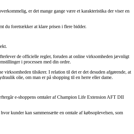
g overkommelig, er det mange gange være et karakteristika der viser en
t du foretrækker at klare prisen i flere bidder.
ekt.
rlever de officielle regler, foruden at online virksomheden jævnligt
mstillinger i processen med din ordre.
 virksomheden tilsikrer. I relation til det er det desuden afgørende, at
raulik olie, om man er på shopping til en herre eller dame.
t du eftergår e-shoppens omtaler af Champion Life Extension AFT DII
ler hvor kunder kan sammensætte en omtale af købsoplevelsen, som