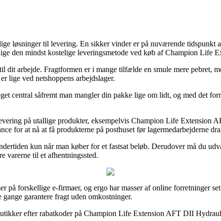
e løsninger til levering. En sikker vinder er på nuværende tidspunkt at
tillige den mindst kostelige leveringsmetode ved køb af Champion Life 
r til dit arbejde. Fragtformen er i mange tilfælde en smule mere pebret, 
 er lige ved netshoppens arbejdslager.
et central såfremt man mangler din pakke lige om lidt, og med det formål
g levering på utallige produkter, eksempelvis Champion Life Extension A
chance for at nå at få produkterne på posthuset før lagermedarbejderne dr
undertiden kun når man køber for et fastsat beløb. Derudover må du ud
re varerne til et afhentningssted.
ser på forskellige e-firmaer, og ergo har masser af online forretninger se
le gange garantere fragt uden omkostninger.
utikker efter rabatkoder på Champion Life Extension AFT DII Hydraulik ol