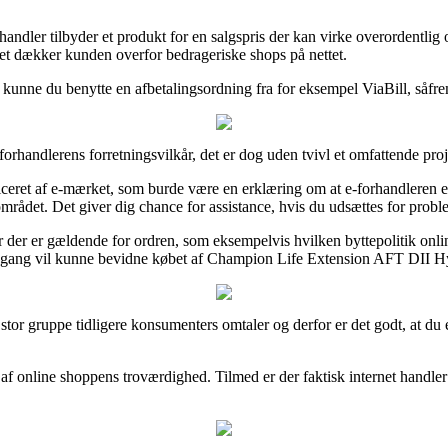
 handler tilbyder et produkt for en salgspris der kan virke overordentli
ket dækker kunden overfor bedrageriske shops på nettet.
t kunne du benytte en afbetalingsordning fra for eksempel ViaBill, såfrem
forhandlerens forretningsvilkår, det er dog uden tvivl et omfattende proj
ret af e-mærket, som burde være en erklæring om at e-forhandleren efte
rådet. Det giver dig chance for assistance, hvis du udsættes for proble
 der er gældende for ordren, som eksempelvis hvilken byttepolitik online
n gang vil kunne bevidne købet af Champion Life Extension AFT DII Hyd
 en stor gruppe tidligere konsumenters omtaler og derfor er det godt, a
k af online shoppens troværdighed. Tilmed er der faktisk internet hand