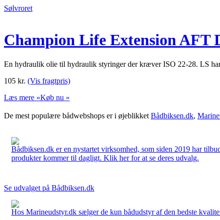
Sølvroret
Champion Life Extension AFT D
En hydraulik olie til hydraulik styringer der kræver ISO 22-28. LS har 
105
kr.
(Vis fragtpris)
Læs mere »
Køb nu »
De mest populære bådwebshops er i øjeblikket
Bådbiksen.dk
,
Marine
Bådbiksen.dk er en nystartet virksomhed, som siden 2019 har tilbud
produkter kommer til dagligt. Klik her for at se deres udvalg.
Se udvalget på Bådbiksen.dk
Hos Marineudstyr.dk sælger de kun bådudstyr af den bedste kvalitet.