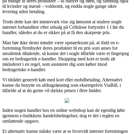
på mange af deres produkter – til babyer og børn, og samtidig også
til kvinder og mænd – voldsomt, og endda nogle gange sikre
levering uden betaling.
Trods dette kan det immervæk vise sig lønsomt at studere nogle
internet forhandlere efter udsalg på Cellulose fortynder 1 l før du
handler, således at du er sikker på at få den skarpeste pris.
Man bør ikke desto mindre være opmærksom på, at ifald en e-
forretning frembyder deres produkter til en pris som anses for
urealistisk tiltalende, så kunne det i nogle tilfælde være et fingerpeg
om en bedragerisk e-handler. Shopping med kort er trods alt
inkluderet i en regel, som assisterer dig som køber imod
bedrageriske e-handler.
Vi tilråder generelt køb med kort eller mobilbetaling. Alternativt
kunne du benytte en afdragsløsning som eksempelvis ViaBill, i
tilfælde af at du gerne vil dække prisen i flere bidder.
Inden nogen handler hos en online webshop kan de egentlig løbe
igennem e-butikkens handelsbetingelser, dog er det i reglen en
omfattende opgave.
Et alternativ kunne måske være at se hvorvidt internet forretningen