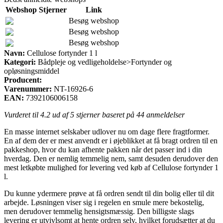
Webshop
Stjerner
Link
Besøg webshop
Besøg webshop
Besøg webshop
Navn:
Cellulose fortynder 1 l
Kategori:
Bådpleje og vedligeholdelse>Fortynder og
opløsningsmiddel
Producent:
Varenummer:
NT-16926-6
EAN:
7392106006158
Vurderet til
4.2
ud af 5 stjerner baseret på
44
anmeldelser
En masse internet selskaber udlover nu om dage flere fragtformer.
En af dem der er mest anvendt er i øjeblikket at få bragt ordren til en
pakkeshop, hvor du kan afhente pakken når det passer ind i din
hverdag. Den er nemlig temmelig nem, samt desuden derudover den
mest letkøbte mulighed for levering ved køb af Cellulose fortynder 1
l.
Du kunne ydermere prøve at få ordren sendt til din bolig eller til dit
arbejde. Løsningen viser sig i regelen en smule mere bekostelig,
men derudover temmelig hensigtsmæssig. Den billigste slags
levering er utvivlsomt at hente ordren selv, hvilket forudsætter at du