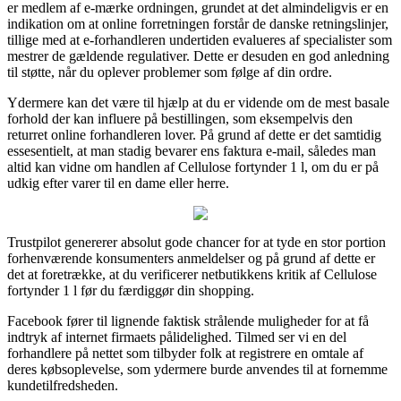
er medlem af e-mærke ordningen, grundet at det almindeligvis er en
indikation om at online forretningen forstår de danske retningslinjer,
tillige med at e-forhandleren undertiden evalueres af specialister som
mestrer de gældende regulativer. Dette er desuden en god anledning
til støtte, når du oplever problemer som følge af din ordre.
Ydermere kan det være til hjælp at du er vidende om de mest basale
forhold der kan influere på bestillingen, som eksempelvis den
returret online forhandleren lover. På grund af dette er det samtidig
essesentielt, at man stadig bevarer ens faktura e-mail, således man
altid kan vidne om handlen af Cellulose fortynder 1 l, om du er på
udkig efter varer til en dame eller herre.
Trustpilot genererer absolut gode chancer for at tyde en stor portion
forhenværende konsumenters anmeldelser og på grund af dette er
det at foretrække, at du verificerer netbutikkens kritik af Cellulose
fortynder 1 l før du færdiggør din shopping.
Facebook fører til lignende faktisk strålende muligheder for at få
indtryk af internet firmaets pålidelighed. Tilmed ser vi en del
forhandlere på nettet som tilbyder folk at registrere en omtale af
deres købsoplevelse, som ydermere burde anvendes til at fornemme
kundetilfredsheden.