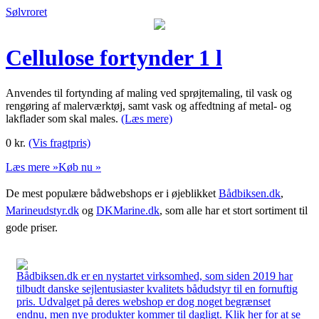
Sølvroret
Cellulose fortynder 1 l
Anvendes til fortynding af maling ved sprøjtemaling, til vask og
rengøring af malerværktøj, samt vask og affedtning af metal- og
lakflader som skal males.
(Læs mere)
0
kr.
(Vis fragtpris)
Læs mere »
Køb nu »
De mest populære bådwebshops er i øjeblikket
Bådbiksen.dk
,
Marineudstyr.dk
og
DKMarine.dk
, som alle har et stort sortiment til
gode priser.
Bådbiksen.dk er en nystartet virksomhed, som siden 2019 har
tilbudt danske sejlentusiaster kvalitets bådudstyr til en fornuftig
pris. Udvalget på deres webshop er dog noget begrænset
endnu, men nye produkter kommer til dagligt. Klik her for at se