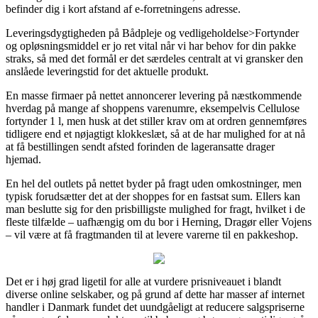
befinder dig i kort afstand af e-forretningens adresse.
Leveringsdygtigheden på Bådpleje og vedligeholdelse>Fortynder
og opløsningsmiddel er jo ret vital når vi har behov for din pakke
straks, så med det formål er det særdeles centralt at vi gransker den
anslåede leveringstid for det aktuelle produkt.
En masse firmaer på nettet annoncerer levering på næstkommende
hverdag på mange af shoppens varenumre, eksempelvis Cellulose
fortynder 1 l, men husk at det stiller krav om at ordren gennemføres
tidligere end et nøjagtigt klokkeslæt, så at de har mulighed for at nå
at få bestillingen sendt afsted forinden de lageransatte drager
hjemad.
En hel del outlets på nettet byder på fragt uden omkostninger, men
typisk forudsætter det at der shoppes for en fastsat sum. Ellers kan
man beslutte sig for den prisbilligste mulighed for fragt, hvilket i de
fleste tilfælde – uafhængig om du bor i Herning, Dragør eller Vojens
– vil være at få fragtmanden til at levere varerne til en pakkeshop.
Det er i høj grad ligetil for alle at vurdere prisniveauet i blandt
diverse online selskaber, og på grund af dette har masser af internet
handler i Danmark fundet det uundgåeligt at reducere salgspriserne