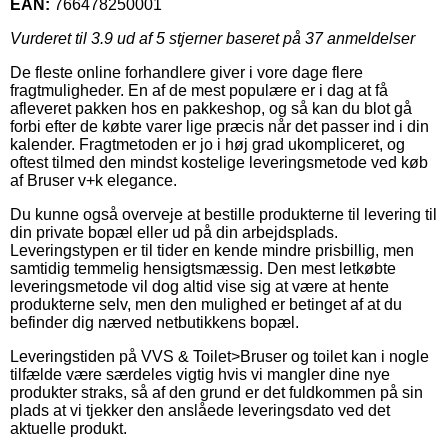
EAN:
766478250001
Vurderet til
3.9
ud af 5 stjerner baseret på
37
anmeldelser
De fleste online forhandlere giver i vore dage flere
fragtmuligheder. En af de mest populære er i dag at få
afleveret pakken hos en pakkeshop, og så kan du blot gå
forbi efter de købte varer lige præcis når det passer ind i din
kalender. Fragtmetoden er jo i høj grad ukompliceret, og
oftest tilmed den mindst kostelige leveringsmetode ved køb
af Bruser v+k elegance.
Du kunne også overveje at bestille produkterne til levering til
din private bopæl eller ud på din arbejdsplads.
Leveringstypen er til tider en kende mindre prisbillig, men
samtidig temmelig hensigtsmæssig. Den mest letkøbte
leveringsmetode vil dog altid vise sig at være at hente
produkterne selv, men den mulighed er betinget af at du
befinder dig nærved netbutikkens bopæl.
Leveringstiden på VVS & Toilet>Bruser og toilet kan i nogle
tilfælde være særdeles vigtig hvis vi mangler dine nye
produkter straks, så af den grund er det fuldkommen på sin
plads at vi tjekker den anslåede leveringsdato ved det
aktuelle produkt.