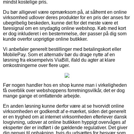
mindst kostelige pris.
Du bør alligevel være opmærksom på, at såfremt en online
virksomhed udlover deres produkter for en pris der anses for
ubegribelig beskeden, kunne det for det meste være et
faresignal om en snydagtig online webshop. Køb med kort
er dog inkluderet i en bestemmelse, der passer på dig som
kunde overfor uoprigtige online butikker.
Vi anbefaler generelt bestillinger med betalingskort eller
MobilePay. Som et alternativ bør du drage nytte af en
løsning fra eksempelvis ViaBill, ifald du agter at klare
omkostningerne over flere uger.
Før nogen handler hos en shop kunne man i virkeligheden
få overblik over webshoppens forretningsvilkår, det er dog
mange gange et omfattende arbejde.
En anden løsning kunne derfor være at se hvorvidt online
virksomheden er godkendt af e-mærket, siden det generelt
er en tryghed om at internet virksomheden efterlever dansk
lovgivning, udover at online butikken hyppigt overvåges af
eksperter der er indført i de gældende regulativer. Det giver
dig genvej til opbakning, hvis du udsættes for besvær som