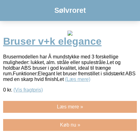
Sølvroret
Bruser v+k elegance
Brusermodellen har Â mundstykke med 3 forskellige
muligheder: lukket, alm. stråle eller spulestråle.Let og
holdbar ABS bruser i god kvalitet, ideal til trænge
rum.Funktioner:Elegant let bruser fremstillet i slidstærkt ABS
med en skarp hvid finishLet
(Læs mere)
0
kr.
(Vis fragtpris)
Læs mere »
Køb nu »