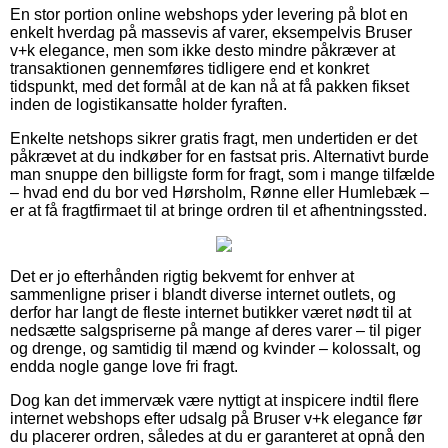
En stor portion online webshops yder levering på blot en
enkelt hverdag på massevis af varer, eksempelvis Bruser
v+k elegance, men som ikke desto mindre påkræver at
transaktionen gennemføres tidligere end et konkret
tidspunkt, med det formål at de kan nå at få pakken fikset
inden de logistikansatte holder fyraften.
Enkelte netshops sikrer gratis fragt, men undertiden er det
påkrævet at du indkøber for en fastsat pris. Alternativt burde
man snuppe den billigste form for fragt, som i mange tilfælde
– hvad end du bor ved Hørsholm, Rønne eller Humlebæk –
er at få fragtfirmaet til at bringe ordren til et afhentningssted.
Det er jo efterhånden rigtig bekvemt for enhver at
sammenligne priser i blandt diverse internet outlets, og
derfor har langt de fleste internet butikker været nødt til at
nedsætte salgspriserne på mange af deres varer – til piger
og drenge, og samtidig til mænd og kvinder – kolossalt, og
endda nogle gange love fri fragt.
Dog kan det immervæk være nyttigt at inspicere indtil flere
internet webshops efter udsalg på Bruser v+k elegance før
du placerer ordren, således at du er garanteret at opnå den