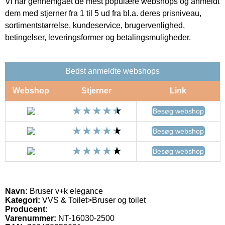
Vi har gennemgået de mest populære webshops og anmeldt
dem med stjerner fra 1 til 5 ud fra bl.a. deres prisniveau,
sortimentstørrelse, kundeservice, brugervenlighed,
betingelser, leveringsformer og betalingsmuligheder.
Bedst anmeldte webshops
Webshop
Stjerner
Link
Besøg webshop
Besøg webshop
Besøg webshop
Navn:
Bruser v+k elegance
Kategori:
VVS & Toilet>Bruser og toilet
Producent:
Varenummer:
NT-16030-2500