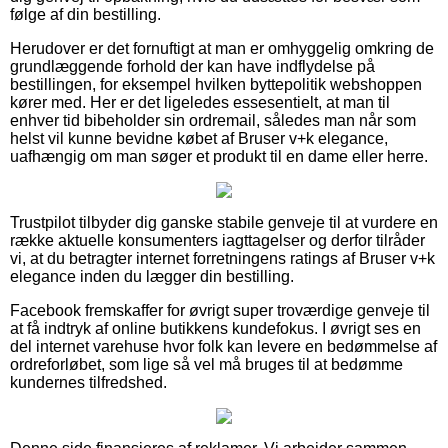
følge af din bestilling.
Herudover er det fornuftigt at man er omhyggelig omkring de
grundlæggende forhold der kan have indflydelse på
bestillingen, for eksempel hvilken byttepolitik webshoppen
kører med. Her er det ligeledes essesentielt, at man til
enhver tid bibeholder sin ordremail, således man når som
helst vil kunne bevidne købet af Bruser v+k elegance,
uafhængig om man søger et produkt til en dame eller herre.
Trustpilot tilbyder dig ganske stabile genveje til at vurdere en
række aktuelle konsumenters iagttagelser og derfor tilråder
vi, at du betragter internet forretningens ratings af Bruser v+k
elegance inden du lægger din bestilling.
Facebook fremskaffer for øvrigt super troværdige genveje til
at få indtryk af online butikkens kundefokus. I øvrigt ses en
del internet varehuse hvor folk kan levere en bedømmelse af
ordreforløbet, som lige så vel må bruges til at bedømme
kundernes tilfredshed.