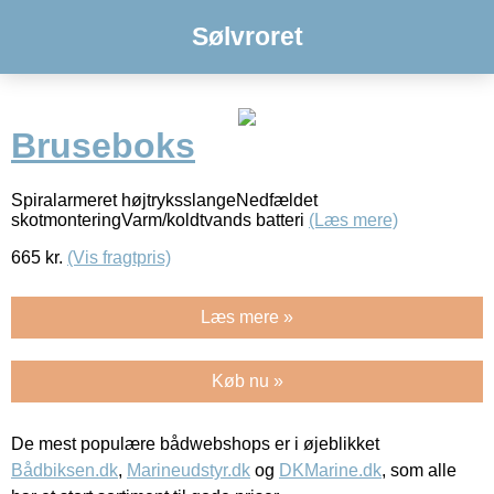
Sølvroret
Bruseboks
Spiralarmeret højtryksslangeNedfældet
skotmonteringVarm/koldtvands batteri
(Læs mere)
665
kr.
(Vis fragtpris)
Læs mere »
Køb nu »
De mest populære bådwebshops er i øjeblikket
Bådbiksen.dk
,
Marineudstyr.dk
og
DKMarine.dk
, som alle