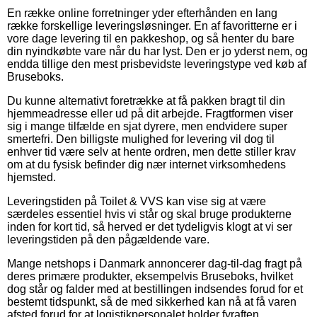
En række online forretninger yder efterhånden en lang
række forskellige leveringsløsninger. En af favoritterne er i
vore dage levering til en pakkeshop, og så henter du bare
din nyindkøbte vare når du har lyst. Den er jo yderst nem, og
endda tillige den mest prisbevidste leveringstype ved køb af
Bruseboks.
Du kunne alternativt foretrække at få pakken bragt til din
hjemmeadresse eller ud på dit arbejde. Fragtformen viser
sig i mange tilfælde en sjat dyrere, men endvidere super
smertefri. Den billigste mulighed for levering vil dog til
enhver tid være selv at hente ordren, men dette stiller krav
om at du fysisk befinder dig nær internet virksomhedens
hjemsted.
Leveringstiden på Toilet & VVS kan vise sig at være
særdeles essentiel hvis vi står og skal bruge produkterne
inden for kort tid, så herved er det tydeligvis klogt at vi ser
leveringstiden på den pågældende vare.
Mange netshops i Danmark annoncerer dag-til-dag fragt på
deres primære produkter, eksempelvis Bruseboks, hvilket
dog står og falder med at bestillingen indsendes forud for et
bestemt tidspunkt, så de med sikkerhed kan nå at få varen
afsted forud for at logistikpersonalet holder fyraften.