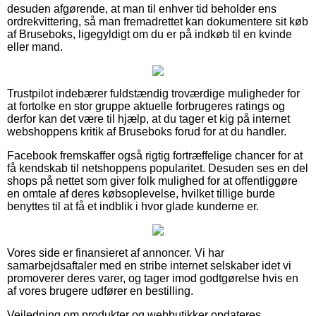
desuden afgørende, at man til enhver tid beholder ens
ordrekvittering, så man fremadrettet kan dokumentere sit køb
af Bruseboks, ligegyldigt om du er på indkøb til en kvinde
eller mand.
Trustpilot indebærer fuldstændig troværdige muligheder for
at fortolke en stor gruppe aktuelle forbrugeres ratings og
derfor kan det være til hjælp, at du tager et kig på internet
webshoppens kritik af Bruseboks forud for at du handler.
Facebook fremskaffer også rigtig fortræffelige chancer for at
få kendskab til netshoppens popularitet. Desuden ses en del
shops på nettet som giver folk mulighed for at offentliggøre
en omtale af deres købsoplevelse, hvilket tillige burde
benyttes til at få et indblik i hvor glade kunderne er.
Vores side er finansieret af annoncer. Vi har
samarbejdsaftaler med en stribe internet selskaber idet vi
promoverer deres varer, og tager imod godtgørelse hvis en
af vores brugere udfører en bestilling.
Vejledning om produkter og webbutikker opdateres