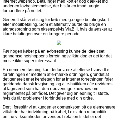
internet webshop. Betalinger med kort er dog dækket ind
under en lovbestemmelse, der bistår en imod uægte
forhandlere på nettet.
Generelt slår vi et slag for køb med gængse betalingskort
eller mobilbetaling. Som et alternativ burde du bruge en
afdragsordning som eksempelvis ViaBill, hvis du ønsker at
klare betalingen over en længere periode.
Før nogen køber på en e-forretning kunne de ideelt set
gennemse netshoppens forretningsvilkår, dog er det for det
meste ikke super interessant.
En nemmere løsning kan derfor være at efterse hvorvidt e-
forretningen er medlem af e-mærke ordningen, grundet at
det generelt er et kendetegn for at internet forretningen føjer
gældende dansk lovgivning, og at e-butikken ofte revideres
af fagmænd som har den nødvendige knowhow om
reglementet på området. Det giver dig anledning til støtte,
hvis du får problemer i forbindelse med din ordre.
Dertil foreslår vi at kunden er opmærksom på de elementære
vilkår der har indvirkning på købet, f.eks. den returpolitik
online virksomheden anvender. I relation til det er det