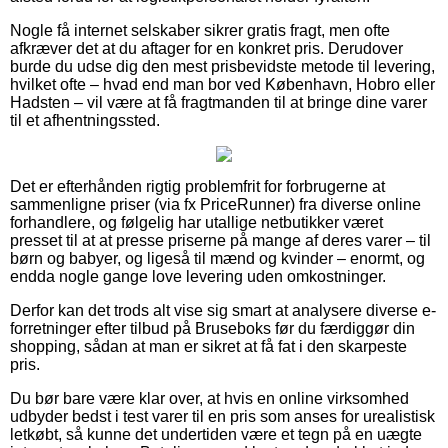
Nogle få internet selskaber sikrer gratis fragt, men ofte
afkræver det at du aftager for en konkret pris. Derudover
burde du udse dig den mest prisbevidste metode til levering,
hvilket ofte – hvad end man bor ved København, Hobro eller
Hadsten – vil være at få fragtmanden til at bringe dine varer
til et afhentningssted.
Det er efterhånden rigtig problemfrit for forbrugerne at
sammenligne priser (via fx PriceRunner) fra diverse online
forhandlere, og følgelig har utallige netbutikker været
presset til at at presse priserne på mange af deres varer – til
børn og babyer, og ligeså til mænd og kvinder – enormt, og
endda nogle gange love levering uden omkostninger.
Derfor kan det trods alt vise sig smart at analysere diverse e-
forretninger efter tilbud på Bruseboks før du færdiggør din
shopping, sådan at man er sikret at få fat i den skarpeste
pris.
Du bør bare være klar over, at hvis en online virksomhed
udbyder bedst i test varer til en pris som anses for urealistisk
letkøbt, så kunne det undertiden være et tegn på en uægte