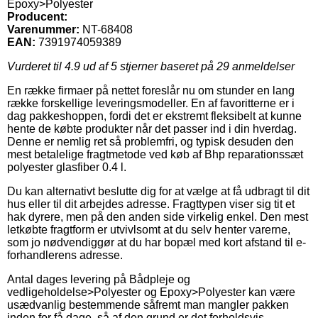
Epoxy>Polyester
Producent:
Varenummer:
NT-68408
EAN:
7391974059389
Vurderet til
4.9
ud af 5 stjerner baseret på
29
anmeldelser
En række firmaer på nettet foreslår nu om stunder en lang
række forskellige leveringsmodeller. En af favoritterne er i
dag pakkeshoppen, fordi det er ekstremt fleksibelt at kunne
hente de købte produkter når det passer ind i din hverdag.
Denne er nemlig ret så problemfri, og typisk desuden den
mest betalelige fragtmetode ved køb af Bhp reparationssæt
polyester glasfiber 0.4 l.
Du kan alternativt beslutte dig for at vælge at få udbragt til dit
hus eller til dit arbejdes adresse. Fragttypen viser sig tit et
hak dyrere, men på den anden side virkelig enkel. Den mest
letkøbte fragtform er utvivlsomt at du selv henter varerne,
som jo nødvendiggør at du har bopæl med kort afstand til e-
forhandlerens adresse.
Antal dages levering på Bådpleje og
vedligeholdelse>Polyester og Epoxy>Polyester kan være
usædvanlig bestemmende såfremt man mangler pakken
inden for få dage, så af den grund er det forholdsvis