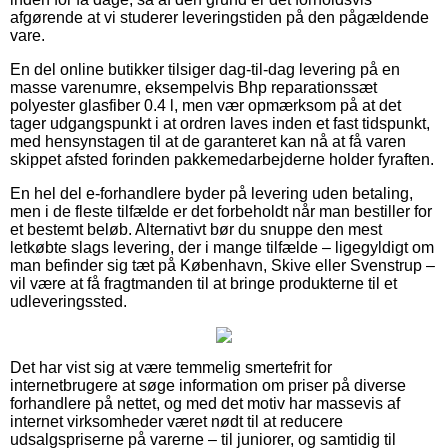
afgørende at vi studerer leveringstiden på den pågældende
vare.
En del online butikker tilsiger dag-til-dag levering på en
masse varenumre, eksempelvis Bhp reparationssæt
polyester glasfiber 0.4 l, men vær opmærksom på at det
tager udgangspunkt i at ordren laves inden et fast tidspunkt,
med hensynstagen til at de garanteret kan nå at få varen
skippet afsted forinden pakkemedarbejderne holder fyraften.
En hel del e-forhandlere byder på levering uden betaling,
men i de fleste tilfælde er det forbeholdt når man bestiller for
et bestemt beløb. Alternativt bør du snuppe den mest
letkøbte slags levering, der i mange tilfælde – ligegyldigt om
man befinder sig tæt på København, Skive eller Svenstrup –
vil være at få fragtmanden til at bringe produkterne til et
udleveringssted.
Det har vist sig at være temmelig smertefrit for
internetbrugere at søge information om priser på diverse
forhandlere på nettet, og med det motiv har massevis af
internet virksomheder været nødt til at reducere
udsalgspriserne på varerne – til juniorer, og samtidig til