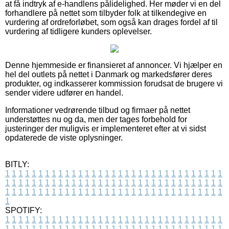
at få indtryk af e-handlens pålidelighed. Her møder vi en del
forhandlere på nettet som tilbyder folk at tilkendegive en
vurdering af ordreforløbet, som også kan drages fordel af til
vurdering af tidligere kunders oplevelser.
Denne hjemmeside er finansieret af annoncer. Vi hjælper en
hel del outlets på nettet i Danmark og markedsfører deres
produkter, og indkasserer kommission forudsat de brugere vi
sender videre udfører en handel.
Informationer vedrørende tilbud og firmaer på nettet
understøttes nu og da, men der tages forbehold for
justeringer der muligvis er implementeret efter at vi sidst
opdaterede de viste oplysninger.
BITLY:
1
1
1
1
1
1
1
1
1
1
1
1
1
1
1
1
1
1
1
1
1
1
1
1
1
1
1
1
1
1
1
1
1
1
1
1
1
1
1
1
1
1
1
1
1
1
1
1
1
1
1
1
1
1
1
1
1
1
1
1
1
1
1
1
1
1
1
1
1
1
1
1
1
1
1
1
1
1
1
1
1
1
1
1
1
1
1
1
1
1
1
1
1
1
1
1
1
1
1
1
SPOTIFY:
1
1
1
1
1
1
1
1
1
1
1
1
1
1
1
1
1
1
1
1
1
1
1
1
1
1
1
1
1
1
1
1
1
1
1
1
1
1
1
1
1
1
1
1
1
1
1
1
1
1
1
1
1
1
1
1
1
1
1
1
1
1
1
1
1
1