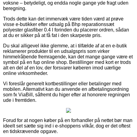
voksne – betydeligt, og endda nogle gange yde fragt uden
beregning.
Trods dette kan det immervæk være tiden værd at prøve
visse e-butikker efter udsalg på Bhp reparationssæt
polyester glasfiber 0.4 l forinden du placerer ordren, sådan
at du er sikker på at få fat i den skarpeste pris.
Du skal alligevel ikke glemme, at i tilfælde af at en e-butik
reklamerer produkter til en udsalgspris som virker
himmelråbende fremragende, kan det mange gange være et
symbol på en fup online shop. Bestillinger med kort er trods
alt en del af en lov, der forsvarer køberen imod uærlige
online virksomheder.
Vi foreslår generelt kortbestillinger eller betalinger med
mobilen. Alternativt kan du anvende en afbetalingsordning
som fx ViaBill, såfremt du higer efter at honorere regningen
ude i fremtiden.
Forud for at nogen køber på en forhandler på nettet bør man
ideelt set sætte sig ind i e-shoppens vilkår, dog er det oftest
en tidskrævende opgave.