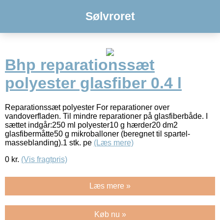
Sølvroret
Bhp reparationssæt
polyester glasfiber 0.4 l
Reparationssæt polyester For reparationer over
vandoverfladen. Til mindre reparationer på glasfiberbåde. I
sættet indgår:250 ml polyester10 g hærder20 dm2
glasfibermåtte50 g mikroballoner (beregnet til spartel-
masseblanding).1 stk. pe
(Læs mere)
0
kr.
(Vis fragtpris)
Læs mere »
Køb nu »