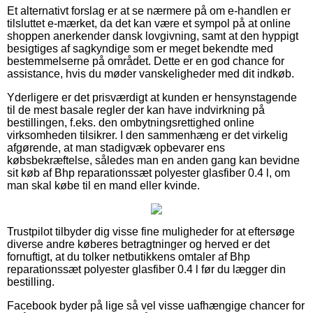
Et alternativt forslag er at se nærmere på om e-handlen er
tilsluttet e-mærket, da det kan være et sympol på at online
shoppen anerkender dansk lovgivning, samt at den hyppigt
besigtiges af sagkyndige som er meget bekendte med
bestemmelserne på området. Dette er en god chance for
assistance, hvis du møder vanskeligheder med dit indkøb.
Yderligere er det prisværdigt at kunden er hensynstagende
til de mest basale regler der kan have indvirkning på
bestillingen, f.eks. den ombytningsrettighed online
virksomheden tilsikrer. I den sammenhæng er det virkelig
afgørende, at man stadigvæk opbevarer ens
købsbekræftelse, således man en anden gang kan bevidne
sit køb af Bhp reparationssæt polyester glasfiber 0.4 l, om
man skal købe til en mand eller kvinde.
Trustpilot tilbyder dig visse fine muligheder for at eftersøge
diverse andre køberes betragtninger og herved er det
fornuftigt, at du tolker netbutikkens omtaler af Bhp
reparationssæt polyester glasfiber 0.4 l før du lægger din
bestilling.
Facebook byder på lige så vel visse uafhængige chancer for