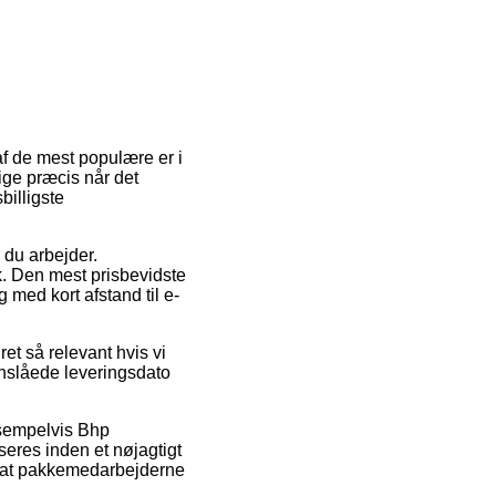
af de mest populære er i
 lige præcis når det
billigste
r du arbejder.
k. Den mest prisbevidste
 med kort afstand til e-
et så relevant hvis vi
anslåede leveringsdato
ksempelvis Bhp
seres inden et nøjagtigt
for at pakkemedarbejderne