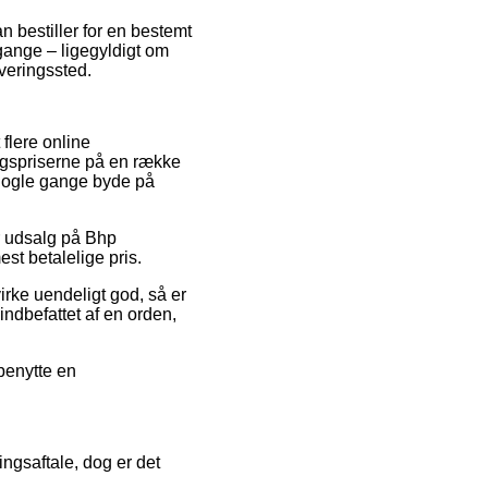
n bestiller for en bestemt
ange – ligegyldigt om
everingssted.
 flere online
algspriserne på en række
 nogle gange byde på
r udsalg på Bhp
st betalelige pris.
irke uendeligt god, så er
ndbefattet af en orden,
benytte en
ngsaftale, dog er det