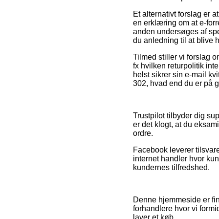
Et alternativt forslag er
en erklæring om at e-forre
anden undersøges af spe
du anledning til at blive 
Tilmed stiller vi forslag
fx hvilken returpolitik i
helst sikrer sin e-mail k
302, hvad end du er på ga
Trustpilot tilbyder dig s
er det klogt, at du eksam
ordre.
Facebook leverer tilsvare
internet handler hvor kun
kundernes tilfredshed.
Denne hjemmeside er fina
forhandlere hvor vi form
laver et køb.