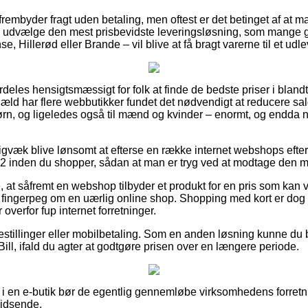
rembyder fragt uden betaling, men oftest er det betinget af at ma
udvælge den mest prisbevidste leveringsløsning, som mange g
, Hillerød eller Brande – vil blive at få bragt varerne til et udl
deles hensigtsmæssigt for folk at finde de bedste priser i blandt
gæld har flere webbutikker fundet det nødvendigt at reducere s
 børn, og ligeledes også til mænd og kvinder – enormt, og endda
igvæk blive lønsomt at efterse en række internet webshops efte
2 inden du shopper, sådan at man er tryg ved at modtage den me
at såfremt en webshop tilbyder et produkt for en pris som kan v
t fingerpeg om en uærlig online shop. Shopping med kort er dog i
overfor fup internet forretninger.
bestillinger eller mobilbetaling. Som en anden løsning kunne du 
Bill, ifald du agter at godtgøre prisen over en længere periode.
 en e-butik bør de egentlig gennemløbe virksomhedens forretni
hidsende.