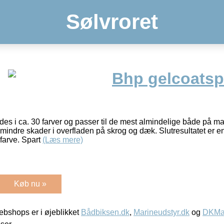
Sølvroret
Bhp gelcoatsp
des i ca. 30 farver og passer til de mest almindelige både på ma
f mindre skader i overfladen på skrog og dæk. Slutresultatet er 
 farve. Spart
(Læs mere)
Køb nu »
bshops er i øjeblikket
Bådbiksen.dk
,
Marineudstyr.dk
og
DKMar