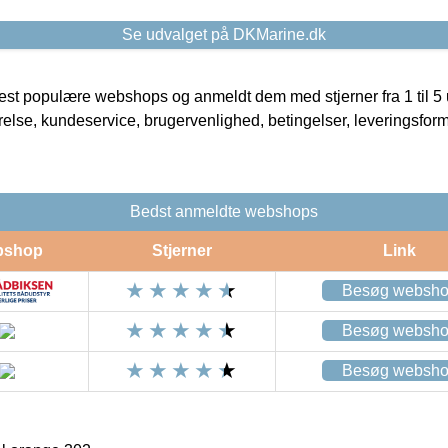
Se udvalget på DKMarine.dk
t populære webshops og anmeldt dem med stjerner fra 1 til 5 ud
rrelse, kundeservice, brugervenlighed, betingelser, leveringsfor
Bedst anmeldte webshops
bshop
Stjerner
Link
Besøg websh
Besøg websh
Besøg websh