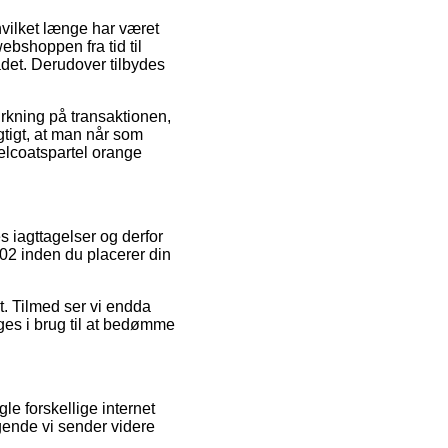
hvilket længe har været
webshoppen fra tid til
et. Derudover tilbydes
irkning på transaktionen,
gtigt, at man når som
gelcoatspartel orange
s iagttagelser og derfor
302 inden du placerer din
t. Tilmed ser vi endda
ages i brug til at bedømme
e forskellige internet
gende vi sender videre