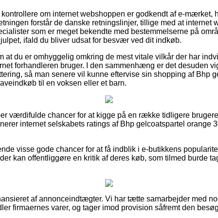
 at kontrollere om internet webshoppen er godkendt af e-mærket, 
tningen forstår de danske retningslinjer, tillige med at internet 
cialister som er meget bekendte med bestemmelserne på områd
hjulpet, ifald du bliver udsat for besvær ved dit indkøb.
 om at du er omhyggelig omkring de mest vitale vilkår der har indv
nternet forhandleren bruger. I den sammenhæng er det desuden vi
vittering, så man senere vil kunne eftervise sin shopping af Bhp 
veindkøb til en voksen eller et barn.
uper værdifulde chancer for at kigge på en række tidligere brugere
inerer internet selskabets ratings af Bhp gelcoatspartel orange 
nde visse gode chancer for at få indblik i e-butikkens popularite
der kan offentliggøre en kritik af deres køb, som tilmed burde t
nsieret af annonceindtægter. Vi har tætte samarbejder med nogl
idler firmaernes varer, og tager imod provision såfremt den besø