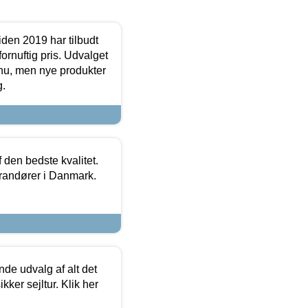
den 2019 har tilbudt
fornuftig pris. Udvalget
u, men nye produkter
g.
den bedste kvalitet.
erandører i Danmark.
de udvalg af alt det
kker sejltur. Klik her