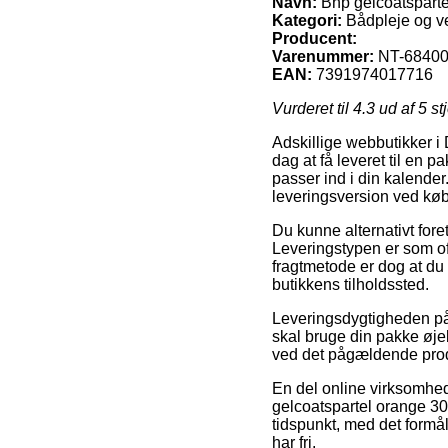
Navn:
Bhp gelcoatsparte
Kategori:
Bådpleje og ve
Producent:
Varenummer:
NT-68400
EAN:
7391974017716
Vurderet til
4.3
ud af 5 st
Adskillige webbutikker i 
dag at få leveret til en pa
passer ind i din kalender.
leveringsversion ved køb
Du kunne alternativt foret
Leveringstypen er som of
fragtmetode er dog at du 
butikkens tilholdssted.
Leveringsdygtigheden på 
skal bruge din pakke øjeb
ved det pågældende pro
En del online virksomhed
gelcoatspartel orange 302
tidspunkt, med det formål
har fri.