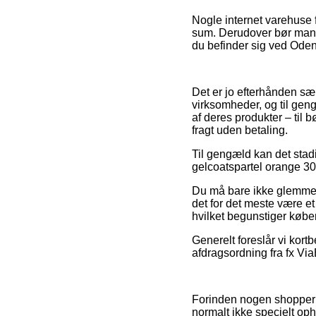
Nogle internet varehuse f
sum. Derudover bør man 
du befinder sig ved Odense
Det er jo efterhånden sær
virksomheder, og til gen
af deres produkter – til
fragt uden betaling.
Til gengæld kan det stad
gelcoatspartel orange 30
Du må bare ikke glemme, 
det for det meste være e
hvilket begunstiger køber 
Generelt foreslår vi kort
afdragsordning fra fx Via
Forinden nogen shopper i
normalt ikke specielt op