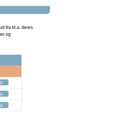
 fra bl.a. deres
mer og
op
op
op