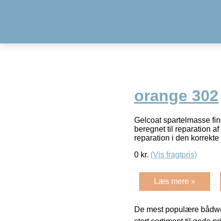
orange 302
Gelcoat spartelmasse fin
beregnet til reparation a
reparation i den korrekte
0
kr.
(Vis fragtpris)
Læs mere »
De mest populære bådwe