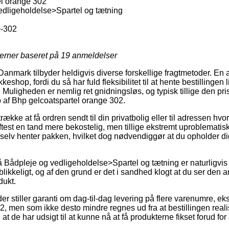
l orange 302
dligeholdelse>Spartel og tætning
-302
jerner baseret på
19
anmeldelser
Danmark tilbyder heldigvis diverse forskellige fragtmetoder. En 
kkeshop, fordi du så har fuld fleksibilitet til at hente bestillingen
 Muligheden er nemlig ret gnidningsløs, og typisk tillige den pris
 af Bhp gelcoatspartel orange 302.
række at få ordren sendt til din privatbolig eller til adressen hvo
test en tand mere bekostelig, men tillige ekstremt uproblematis
selv henter pakken, hvilket dog nødvendiggør at du opholder dig
Bådpleje og vedligeholdelse>Spartel og tætning er naturligvis r
likkeligt, og af den grund er det i sandhed klogt at du ser den 
dukt.
er stiller garanti om dag-til-dag levering på flere varenumre, e
, men som ikke desto mindre regnes ud fra at bestillingen reali
 at de har udsigt til at kunne nå at få produkterne fikset forud 