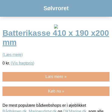
Sølvroret
Batterikasse 410 x 190 x200
mm
(Læs mere)
0
kr.
(Vis fragtpris)
Læs mere »
Køb nu »
De mest populære bådwebshops er i øjeblikket
Bådbiksen.dk
,
Marineudstyr.dk
og
DKMarine.dk
, som alle