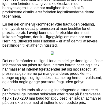
igennem forinden et angivent klokkeslæt, med
hensynstagen til at de har mulighed for at nå at få
produkterne distribueret forinden logistikmedarbejderne
tager hjem.
En hel del online virksomheder yder fragt uden betaling,
men typisk er det så præmissen at man bestiller for et
præcist beløb. I øvrigt kunne du foretrække den mest
letkøbte fragtform, der tit – ligegyldigt om man bor nær
Herning, Birkerød eller Hadsten – er at få dem til at levere
bestillingen til et afhentningssted.
Det er efterhånden ret ligetil for almindelige dødelige at finde
information om priser fra flere internet forretninger, og til tak
har masser af internet foretagender set sig nødsaget til at
presse salgspriserne på mange af deres produkter – til
drenge og piger, og ligeledes til damer og herrer – voldsomt,
og endda nogle gange præstere fragt uden gebyr.
Derfor kan det trods alt vise sig indbringende at studere et
par forskellige internet selskaber efter rabat på Batterikasse
410 x 190 x200 mm forud for at du bestiller, sådan at man er
på den sikre side med at indhente den bedste pris.