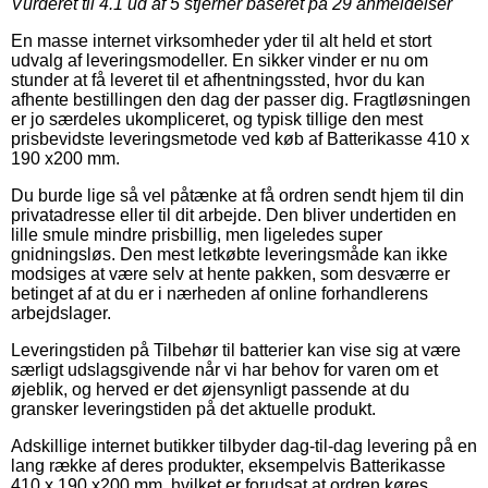
Vurderet til
4.1
ud af 5 stjerner baseret på
29
anmeldelser
En masse internet virksomheder yder til alt held et stort
udvalg af leveringsmodeller. En sikker vinder er nu om
stunder at få leveret til et afhentningssted, hvor du kan
afhente bestillingen den dag der passer dig. Fragtløsningen
er jo særdeles ukompliceret, og typisk tillige den mest
prisbevidste leveringsmetode ved køb af Batterikasse 410 x
190 x200 mm.
Du burde lige så vel påtænke at få ordren sendt hjem til din
privatadresse eller til dit arbejde. Den bliver undertiden en
lille smule mindre prisbillig, men ligeledes super
gnidningsløs. Den mest letkøbte leveringsmåde kan ikke
modsiges at være selv at hente pakken, som desværre er
betinget af at du er i nærheden af online forhandlerens
arbejdslager.
Leveringstiden på Tilbehør til batterier kan vise sig at være
særligt udslagsgivende når vi har behov for varen om et
øjeblik, og herved er det øjensynligt passende at du
gransker leveringstiden på det aktuelle produkt.
Adskillige internet butikker tilbyder dag-til-dag levering på en
lang række af deres produkter, eksempelvis Batterikasse
410 x 190 x200 mm, hvilket er forudsat at ordren køres