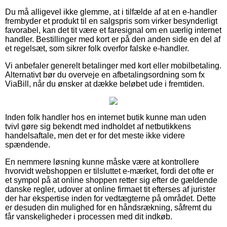
Du må alligevel ikke glemme, at i tilfælde af at en e-handler
frembyder et produkt til en salgspris som virker besynderligt
favorabel, kan det tit være et faresignal om en uærlig internet
handler. Bestillinger med kort er på den anden side en del af
et regelsæt, som sikrer folk overfor falske e-handler.
Vi anbefaler generelt betalinger med kort eller mobilbetaling.
Alternativt bør du overveje en afbetalingsordning som fx
ViaBill, når du ønsker at dække beløbet ude i fremtiden.
Inden folk handler hos en internet butik kunne man uden
tvivl gøre sig bekendt med indholdet af netbutikkens
handelsaftale, men det er for det meste ikke videre
spændende.
En nemmere løsning kunne måske være at kontrollere
hvorvidt webshoppen er tilsluttet e-mærket, fordi det ofte er
et sympol på at online shoppen retter sig efter de gældende
danske regler, udover at online firmaet tit efterses af jurister
der har ekspertise inden for vedtægterne på området. Dette
er desuden din mulighed for en håndsrækning, såfremt du
får vanskeligheder i processen med dit indkøb.