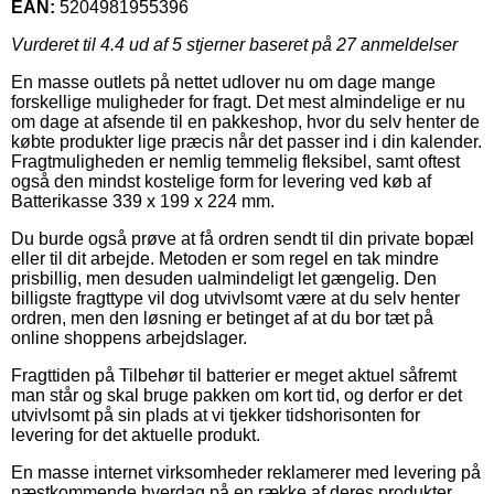
EAN:
5204981955396
Vurderet til
4.4
ud af 5 stjerner baseret på
27
anmeldelser
En masse outlets på nettet udlover nu om dage mange
forskellige muligheder for fragt. Det mest almindelige er nu
om dage at afsende til en pakkeshop, hvor du selv henter de
købte produkter lige præcis når det passer ind i din kalender.
Fragtmuligheden er nemlig temmelig fleksibel, samt oftest
også den mindst kostelige form for levering ved køb af
Batterikasse 339 x 199 x 224 mm.
Du burde også prøve at få ordren sendt til din private bopæl
eller til dit arbejde. Metoden er som regel en tak mindre
prisbillig, men desuden ualmindeligt let gængelig. Den
billigste fragttype vil dog utvivlsomt være at du selv henter
ordren, men den løsning er betinget af at du bor tæt på
online shoppens arbejdslager.
Fragttiden på Tilbehør til batterier er meget aktuel såfremt
man står og skal bruge pakken om kort tid, og derfor er det
utvivlsomt på sin plads at vi tjekker tidshorisonten for
levering for det aktuelle produkt.
En masse internet virksomheder reklamerer med levering på
næstkommende hverdag på en række af deres produkter,