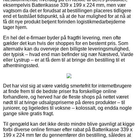
eksempelvis Batterikasse 339 x 199 x 224 mm, men vær
vagtsom da det er forudsat at bestillingen placeres tidligere
end et fastslået tidspunkt, så at de har mulighed for at nå at
få dit nye produkt betjent forinden logistikmedarbejderne
tager hjem.
En hel del e-firmaer byder på fragtfri levering, men ofte
gælder det kun hvis der shoppes for en bestemt pris. Som
alternativ kan du overveje den billigste leveringsmulighed,
der typisk – hvad end man befinder sig nær Næstved, Varde
eller Lystrup – er at få dem til at bringe din bestilling til et
afhentningssted.
Det har vist sig at være vældig smertefrit for internetbrugere
at finde frem til de bedste priser fra forskellige online
forhandlere, og herved har de fleste shops på nettet været
nødt til at tvinge udsalgspriserne på deres produkter – til
juniorer, og ligeledes til voksne – kolossalt, og endda nogle
gange sikre gratis fragt.
Til gengæld kan det ikke desto mindre blive gavnligt at kigge
forbi diverse online firmaer efter rabat på Batterikasse 339 x
199 x 224 mm før du gennemfører din bestilling, således at