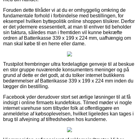
Foruden dette tilråder vi at du er omhyggelig omkring de
fundamentale forhold i forbindelse med bestillingen, for
eksempel hvilken byttepolitik online shoppen tilsikrer. Derfor
er det ydermere essesentielt, at man til enhver tid beholder
sin faktura, således man i fremtiden vil kunne bekræfte
ordren af Batterikasse 339 x 199 x 224 mm, uafhængig om
man skal købe til en herre eller dame.
Trustpilot frembringer ultra fordelagtige genveje til at beskue
en stor gruppe nuværende konsumenters meninger og på
grund af dette er det godt, at du tolker internet butikkens
bedømmelser af Batterikasse 339 x 199 x 224 mm inden du
lægger din bestilling.
Facebook yder derudover stort set ærlige løsninger til at få
indsigt i online firmaets kundefokus. Tilmed møder vi nogle
internet varehuse som tilbyder folk at offentliggøre en
anmeldelse af købsoplevelsen, hvilket ligeledes kan tages i
brug til afvejning af tilfredsheden hos kunderne.