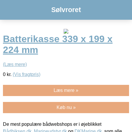
Sølvroret
Batterikasse 339 x 199 x
224 mm
(Læs mere)
0
kr.
(Vis fragtpris)
Læs mere »
Køb nu »
De mest populære bådwebshops er i øjeblikket
Bådbiksen.dk
,
Marineudstyr.dk
og
DKMarine.dk
, som alle