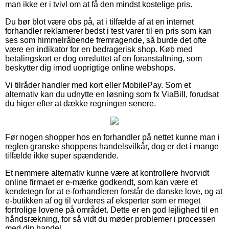
man ikke er i tvivl om at få den mindst kostelige pris.
Du bør blot være obs på, at i tilfælde af at en internet
forhandler reklamerer bedst i test varer til en pris som kan
ses som himmelråbende fremragende, så burde det ofte
være en indikator for en bedragerisk shop. Køb med
betalingskort er dog omsluttet af en foranstaltning, som
beskytter dig imod uoprigtige online webshops.
Vi tilråder handler med kort eller MobilePay. Som et
alternativ kan du udnytte en løsning som fx ViaBill, forudsat
du higer efter at dække regningen senere.
Før nogen shopper hos en forhandler på nettet kunne man i
reglen granske shoppens handelsvilkår, dog er det i mange
tilfælde ikke super spændende.
Et nemmere alternativ kunne være at kontrollere hvorvidt
online firmaet er e-mærke godkendt, som kan være et
kendetegn for at e-forhandleren forstår de danske love, og at
e-butikken af og til vurderes af eksperter som er meget
fortrolige lovene på området. Dette er en god lejlighed til en
håndsrækning, for så vidt du møder problemer i processen
med din handel.