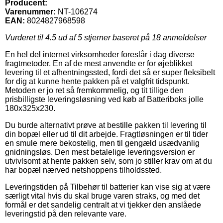
Producent:
Varenummer:
NT-106274
EAN:
8024827968598
Vurderet til
4.5
ud af 5 stjerner baseret på
18
anmeldelser
En hel del internet virksomheder foreslår i dag diverse
fragtmetoder. En af de mest anvendte er for øjeblikket
levering til et afhentningssted, fordi det så er super fleksibelt
for dig at kunne hente pakken på et valgfrit tidspunkt.
Metoden er jo ret så fremkommelig, og tit tillige den
prisbilligste leveringsløsning ved køb af Batteriboks jolle
180x325x230.
Du burde alternativt prøve at bestille pakken til levering til
din bopæl eller ud til dit arbejde. Fragtløsningen er til tider
en smule mere bekostelig, men til gengæld usædvanlig
gnidningsløs. Den mest betalelige leveringsversion er
utvivlsomt at hente pakken selv, som jo stiller krav om at du
har bopæl nærved netshoppens tilholdssted.
Leveringstiden på Tilbehør til batterier kan vise sig at være
særligt vital hvis du skal bruge varen straks, og med det
formål er det sandelig centralt at vi tjekker den anslåede
leveringstid på den relevante vare.