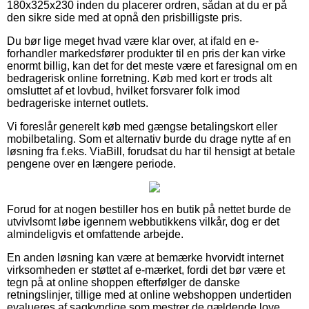
180x325x230 inden du placerer ordren, sådan at du er på
den sikre side med at opnå den prisbilligste pris.
Du bør lige meget hvad være klar over, at ifald en e-
forhandler markedsfører produkter til en pris der kan virke
enormt billig, kan det for det meste være et faresignal om en
bedragerisk online forretning. Køb med kort er trods alt
omsluttet af et lovbud, hvilket forsvarer folk imod
bedrageriske internet outlets.
Vi foreslår generelt køb med gængse betalingskort eller
mobilbetaling. Som et alternativ burde du drage nytte af en
løsning fra f.eks. ViaBill, forudsat du har til hensigt at betale
pengene over en længere periode.
Forud for at nogen bestiller hos en butik på nettet burde de
utvivlsomt løbe igennem webbutikkens vilkår, dog er det
almindeligvis et omfattende arbejde.
En anden løsning kan være at bemærke hvorvidt internet
virksomheden er støttet af e-mærket, fordi det bør være et
tegn på at online shoppen efterfølger de danske
retningslinjer, tillige med at online webshoppen undertiden
evalueres af sagkyndige som mestrer de gældende love.