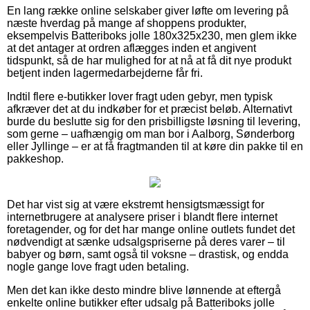
En lang række online selskaber giver løfte om levering på
næste hverdag på mange af shoppens produkter,
eksempelvis Batteriboks jolle 180x325x230, men glem ikke
at det antager at ordren aflægges inden et angivent
tidspunkt, så de har mulighed for at nå at få dit nye produkt
betjent inden lagermedarbejderne får fri.
Indtil flere e-butikker lover fragt uden gebyr, men typisk
afkræver det at du indkøber for et præcist beløb. Alternativt
burde du beslutte sig for den prisbilligste løsning til levering,
som gerne – uafhængig om man bor i Aalborg, Sønderborg
eller Jyllinge – er at få fragtmanden til at køre din pakke til en
pakkeshop.
Det har vist sig at være ekstremt hensigtsmæssigt for
internetbrugere at analysere priser i blandt flere internet
foretagender, og for det har mange online outlets fundet det
nødvendigt at sænke udsalgspriserne på deres varer – til
babyer og børn, samt også til voksne – drastisk, og endda
nogle gange love fragt uden betaling.
Men det kan ikke desto mindre blive lønnende at eftergå
enkelte online butikker efter udsalg på Batteriboks jolle