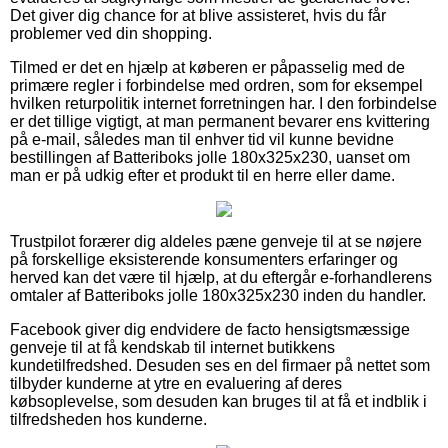
Det giver dig chance for at blive assisteret, hvis du får
problemer ved din shopping.
Tilmed er det en hjælp at køberen er påpasselig med de
primære regler i forbindelse med ordren, som for eksempel
hvilken returpolitik internet forretningen har. I den forbindelse
er det tillige vigtigt, at man permanent bevarer ens kvittering
på e-mail, således man til enhver tid vil kunne bevidne
bestillingen af Batteriboks jolle 180x325x230, uanset om
man er på udkig efter et produkt til en herre eller dame.
Trustpilot forærer dig aldeles pæne genveje til at se nøjere
på forskellige eksisterende konsumenters erfaringer og
herved kan det være til hjælp, at du eftergår e-forhandlerens
omtaler af Batteriboks jolle 180x325x230 inden du handler.
Facebook giver dig endvidere de facto hensigtsmæssige
genveje til at få kendskab til internet butikkens
kundetilfredshed. Desuden ses en del firmaer på nettet som
tilbyder kunderne at ytre en evaluering af deres
købsoplevelse, som desuden kan bruges til at få et indblik i
tilfredsheden hos kunderne.