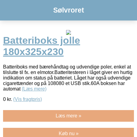
Sølvroret
Batteriboks jolle
180x325x230
Batteriboks med bærehåndtag og udvendige poler, enkel at
tilslutte til fx. en elmotor.Batteritesteren i låget giver en hurtig
indikation om status på batteriet. Låget har også udvendige
cigarettænder og på 108080 et USB stik.60A boksen har
automat
(Læs mere)
0
kr.
(Vis fragtpris)
Læs mere »
Køb nu »