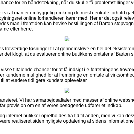
hance for en håndsrækning, når du skulle få problemstillinger v
 vi at man er omhyggelig omkring de mest centrale forhold gæl
ytningsret online forhandleren kører med. Her er det også rele
ledes man i fremtiden kan bevise bestillingen af Barton stopvogn
ame eller herre.
les troværdige løsninger til at gennemstøve en hel del eksister
r det klogt, at du evaluerer online butikkens omtaler af Barton s
isse tiltalende chancer for at få indsigt i e-forretningens trov
 kunderne mulighed for at frembringe en omtale af virksomhede
 at vurdere tidligere kunders oplevelser.
ansieret. Vi har samarbejdsaftaler med masser af online websho
g får provision om en af vores besøgende udfører et indkøb.
g internet butikker opretholdes fra tid til anden, men vi kan de
være realiseret siden nyligste opdatering af sidens informatione