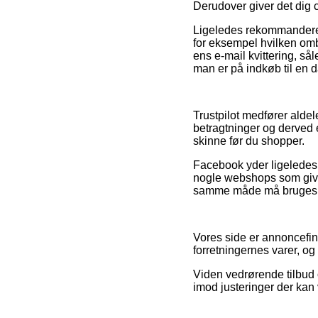
Derudover giver det dig c
Ligeledes rekommanderer
for eksempel hvilken omb
ens e-mail kvittering, så
man er på indkøb til en d
Trustpilot medfører alde
betragtninger og derved e
skinne før du shopper.
Facebook yder ligeledes v
nogle webshops som giver
samme måde må bruges til
Vores side er annoncefin
forretningernes varer, o
Viden vedrørende tilbud o
imod justeringer der kan 