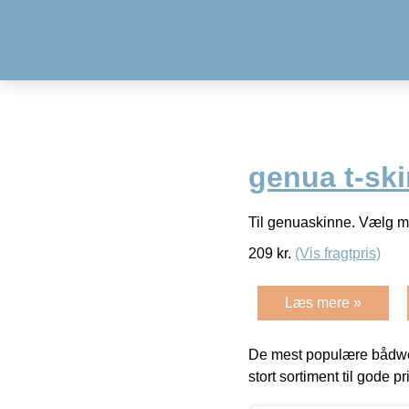
genua t-sk
Til genuaskinne. Vælg me
209
kr.
(Vis fragtpris)
Læs mere »
De mest populære bådwe
stort sortiment til gode pr