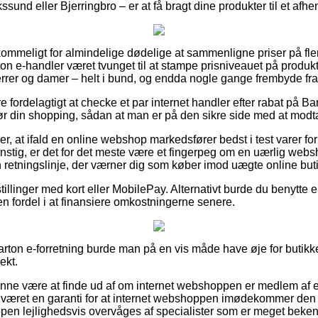
ssund eller Bjerringbro – er at få bragt dine produkter til et afhe
ommeligt for almindelige dødelige at sammenligne priser på flere
rton e-handler været tvunget til at stampe prisniveauet på produkt
errer og damer – helt i bund, og endda nogle gange frembyde frag
e fordelagtigt at checke et par internet handler efter rabat på Ba
r din shopping, sådan at man er på den sikre side med at modtag
r, at ifald en online webshop markedsfører bedst i test varer fo
stig, er det for det meste være et fingerpeg om en uærlig websh
 en retningslinje, der værner dig som køber imod uægte online buti
tillinger med kort eller MobilePay. Alternativt burde du benytte 
 en fordel i at finansiere omkostningerne senere.
rton e-forretning burde man på en vis måde have øje for butikken
ekt.
unne være at finde ud af om internet webshoppen er medlem af
 været en garanti for at internet webshoppen imødekommer den o
ppen lejlighedsvis overvåges af specialister som er meget beke