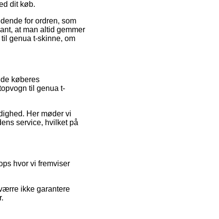
ed dit køb.
dende for ordren, som
vant, at man altid gemmer
 til genua t-skinne, om
ende køberes
topvogn til genua t-
ærdighed. Her møder vi
ns service, hvilket på
ps hvor vi fremviser
sværre ikke garantere
r.