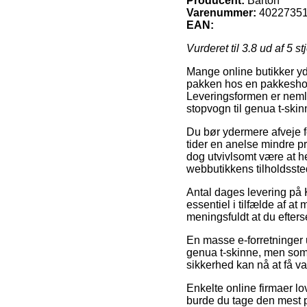
Producent:
Barton
Varenummer:
4022735
EAN:
Vurderet til
3.8
ud af 5 st
Mange online butikker yder
pakken hos en pakkeshop,
Leveringsformen er nemli
stopvogn til genua t-skin
Du bør ydermere afveje fo
tider en anelse mindre pr
dog utvivlsomt være at h
webbutikkens tilholdsste
Antal dages levering på 
essentiel i tilfælde af 
meningsfuldt at du efter
En masse e-forretninger 
genua t-skinne, men som 
sikkerhed kan nå at få va
Enkelte online firmaer lov
burde du tage den mest p