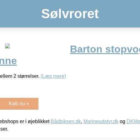
Sølvroret
Barton stopvog
inne
llem 2 størrelser.
(Læs mere)
Køb nu »
bshops er i øjeblikket
Bådbiksen.dk
,
Marineudstyr.dk
og
DKMar
iser.