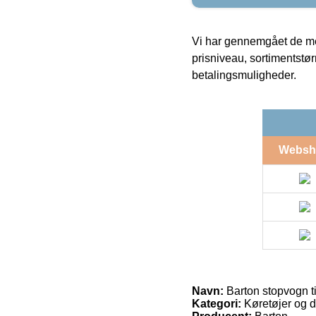
Vi har gennemgået de mes
prisniveau, sortimentstø
betalingsmuligheder.
Websh
Navn:
Barton stopvogn ti
Kategori:
Køretøjer og d