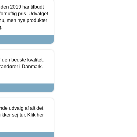
den 2019 har tilbudt
fornuftig pris. Udvalget
u, men nye produkter
g.
den bedste kvalitet.
erandører i Danmark.
de udvalg af alt det
kker sejltur. Klik her