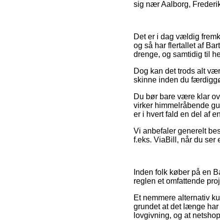
sig nær Aalborg, Frederik
Det er i dag vældig fremk
og så har flertallet af Ba
drenge, og samtidig til h
Dog kan det trods alt vær
skinne inden du færdiggø
Du bør bare være klar ove
virker himmelråbende gun
er i hvert fald en del af
Vi anbefaler generelt bes
f.eks. ViaBill, når du ser
Inden folk køber på en Ba
reglen et omfattende proj
Et nemmere alternativ k
grundet at det længe har
lovgivning, og at netsho