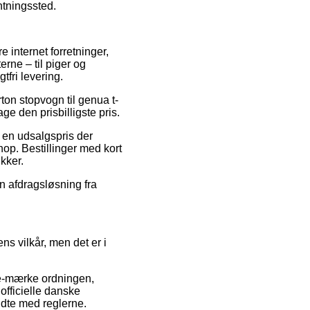
ntningssted.
 internet forretninger,
erne – til piger og
tfri levering.
rton stopvogn til genua t-
e den prisbilligste pris.
r en udsalgspris der
op. Bestillinger med kort
kker.
en afdragsløsning fra
s vilkår, men det er i
 e-mærke ordningen,
fficielle danske
ndte med reglerne.