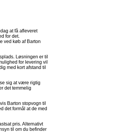
dag at få afleveret
d for det.
de ved køb af Barton
dsplads. Løsningen er til
ulighed for levering vil
g med kort afstand til
e sig at være rigtig
er det temmelig
is Barton stopvogn til
ed det formål at de med
tsat pris. Alternativt
nsyn til om du befinder