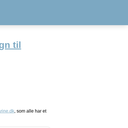
n til
ine.dk
, som alle har et