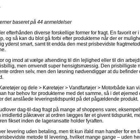
1
jerner baseret på
44
anmeldelser
 efterhånden diverse forskellige former for fragt. En favorit er i 
 og så kan du blot gå forbi efter produkterne når der er mulighe
g yderst smart, samt tit endda den mest prisbevidste fragtmeto
ne.
r og imod at vælge afsending til din lejlighed eller til din arbej
isbillig, men omvendt super hensigtsmæssig. Den prisbilligste m
ente ordren selv, men den løsning nødvendiggør at du befinder di
d.
Køretøjer og dele > Køretøjer > Vandfartøjer > Motorbåde kan vis
at man har behov for produkterne med det samme, så i det øjemed 
ser det anslåede leveringstidspunkt på det pågældende produkt.
udlover dag-til-dag fragt på mange af shoppens varer, eksempelv
imidlertid påkræver at ordren lægges før et givent tidspunkt, m
ren fikset inden de lageransatte holder fyraften.
er levering uden betaling, men tit kun ifald man handler for en fas
risbevidste metode til levering, hvilket mange gange – uden he