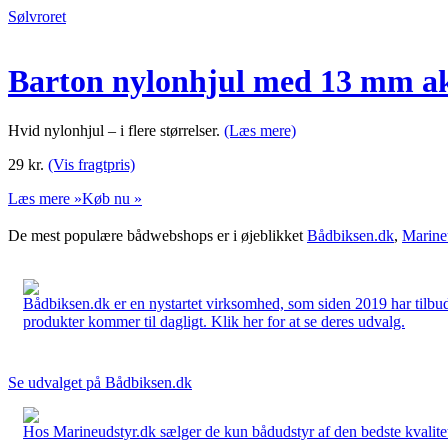
Sølvroret
Barton nylonhjul med 13 mm ak
Hvid nylonhjul – i flere størrelser.
(Læs mere)
29
kr.
(Vis fragtpris)
Læs mere »
Køb nu »
De mest populære bådwebshops er i øjeblikket
Bådbiksen.dk
,
Marine
Bådbiksen.dk er en nystartet virksomhed, som siden 2019 har tilbud
produkter kommer til dagligt. Klik her for at se deres udvalg.
Se udvalget på Bådbiksen.dk
Hos Marineudstyr.dk sælger de kun bådudstyr af den bedste kvalitet.