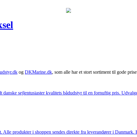
sel
udstyr.dk
og
DKMarine.dk
, som alle har et stort sortiment til gode prise
t danske sejlentusiaster kvalitets bådudstyr til en fornuftig pris. Udv
 Alle produkter i shoppen sendes direkte fra leverandører i Danmark. Kl