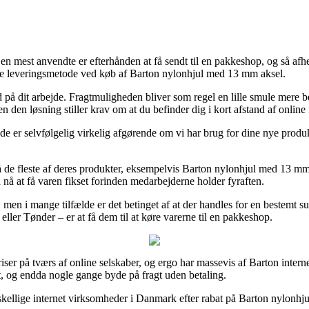
en mest anvendte er efterhånden at få sendt til en pakkeshop, og så afhen
ge leveringsmetode ved køb af Barton nylonhjul med 13 mm aksel.
r ud på dit arbejde. Fragtmuligheden bliver som regel en lille smule mer
den løsning stiller krav om at du befinder dig i kort afstand af online 
 er selvfølgelig virkelig afgørende om vi har brug for dine nye produkt
 de fleste af deres produkter, eksempelvis Barton nylonhjul med 13 mm
n nå at få varen fikset forinden medarbejderne holder fyraften.
men i mange tilfælde er det betinget af at der handles for en bestemt s
er Tønder – er at få dem til at køre varerne til en pakkeshop.
priser på tværs af online selskaber, og ergo har massevis af Barton int
nt, og endda nogle gange byde på fragt uden betaling.
kellige internet virksomheder i Danmark efter rabat på Barton nylonhju