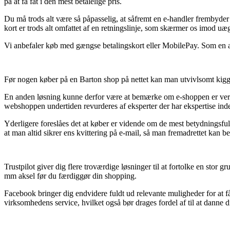
på at få fat i den mest betalelige pris.
Du må trods alt være så påpasselig, at såfremt en e-handler frembyder 
kort er trods alt omfattet af en retningslinje, som skærmer os imod uæ
Vi anbefaler køb med gængse betalingskort eller MobilePay. Som en alte
Før nogen køber på en Barton shop på nettet kan man utvivlsomt kigge
En anden løsning kunne derfor være at bemærke om e-shoppen er verifi
webshoppen undertiden revurderes af eksperter der har ekspertise inden 
Yderligere foreslåes det at køber er vidende om de mest betydningsfuld
at man altid sikrer ens kvittering på e-mail, så man fremadrettet kan 
Trustpilot giver dig flere troværdige løsninger til at fortolke en sto
mm aksel før du færdiggør din shopping.
Facebook bringer dig endvidere fuldt ud relevante muligheder for at få
virksomhedens service, hvilket også bør drages fordel af til at danne di