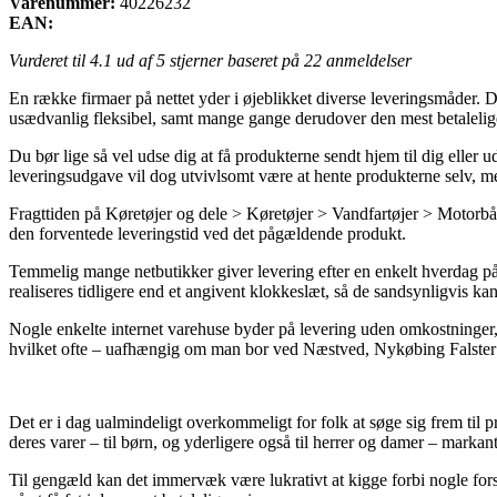
Varenummer:
40226232
EAN:
Vurderet til
4.1
ud af 5 stjerner baseret på
22
anmeldelser
En række firmaer på nettet yder i øjeblikket diverse leveringsmåder. D
usædvanlig fleksibel, samt mange gange derudover den mest betaleli
Du bør lige så vel udse dig at få produkterne sendt hjem til dig elle
leveringsudgave vil dog utvivlsomt være at hente produkterne selv, men 
Fragttiden på Køretøjer og dele > Køretøjer > Vandfartøjer > Motorbåde
den forventede leveringstid ved det pågældende produkt.
Temmelig mange netbutikker giver levering efter en enkelt hverdag på
realiseres tidligere end et angivent klokkeslæt, så de sandsynligvis ka
Nogle enkelte internet varehuse byder på levering uden omkostninger, 
hvilket ofte – uafhængig om man bor ved Næstved, Nykøbing Falster ell
Det er i dag ualmindeligt overkommeligt for folk at søge sig frem til 
deres varer – til børn, og yderligere også til herrer og damer – marka
Til gengæld kan det immervæk være lukrativt at kigge forbi nogle fors