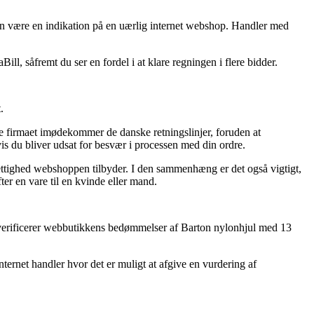
iden være en indikation på en uærlig internet webshop. Handler med
l, såfremt du ser en fordel i at klare regningen i flere bidder.
.
e firmaet imødekommer de danske retningslinjer, foruden at
vis du bliver udsat for besvær i processen med din ordre.
rrettighed webshoppen tilbyder. I den sammenhæng er det også vigtigt,
ter en vare til en kvinde eller mand.
 du verificerer webbutikkens bedømmelser af Barton nylonhjul med 13
ternet handler hvor det er muligt at afgive en vurdering af