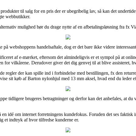
produkter til salg for en pris der er ubegribelig lav, så kan det undert
gte webbutikker.
rnativ mulighed bør du drage nytte af en afbetalingsløsning fra fx ViaBil
 på webshoppens handelsaftale, dog er det bare ikke videre interessant
ceret af e-mærket, eftersom det almindeligvis er et sympol på at onlin
for vilkårene. Derudover giver det dig genvej til at blive assisteret, h
e regler der kan spille ind i forbindelse med bestillingen, fx den retu
bevise sit køb af Barton nylonhjul med 13 mm aksel, hvad end du leder ef
r gruppe tidligere brugeres betragtninger og derfor kan det anbefales, at
 en idé om internet forretningens kundefokus. Foruden det ses faktisk in
g et indtryk af hvor tilfredse kunderne er.