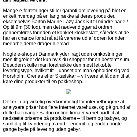
den respektive vare.
Mange e-forretninger stiller garanti om levering på blot en
enkelt hverdag på en lang række af deres produkter,
eksempelvis Barton Marine Lazy Jack Kit til mindre både /
Op til 9m (30 fod), men det nødvendiggør at ordren
gennemføres forinden et konkret klokkeslæt, således at de
har en chance for at nå at få varerne ud af døren forinden
medarbejderne drager hjemad.
Nogle e-shops i Danmark yder fragt uden omkostninger,
men tit gælder det kun hvis du shopper for en bestemt sum.
Desuden skulle man foretrække den mest letkøbte
leveringstype, hvilket tit – uanset om man opholder sig ved
Hørsholm, Grenaa eller Skælskør – vil være at få dem til at
køre dine produkter til en pakkeshop.
Det er i dag virkelig overkommeligt for internetbrugere at
analysere priser hos flere internet varehuse, og på grund af
dette har mange Barton online firmaer været nødt til at
nedsætte priserne på produkterne – til børn og babyer, og
samtidig til kvinder og mænd – enormt, og endda nogle
gange byde på levering uden gebyr.