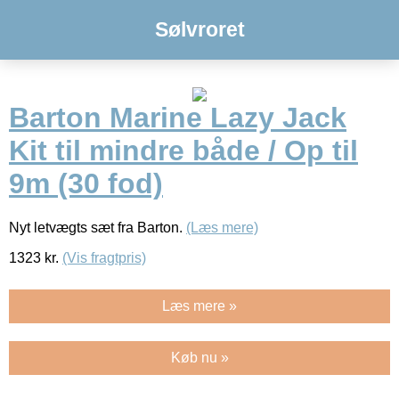
Sølvroret
Barton Marine Lazy Jack
Kit til mindre både / Op til
9m (30 fod)
Nyt letvægts sæt fra Barton.
(Læs mere)
1323
kr.
(Vis fragtpris)
Læs mere »
Køb nu »