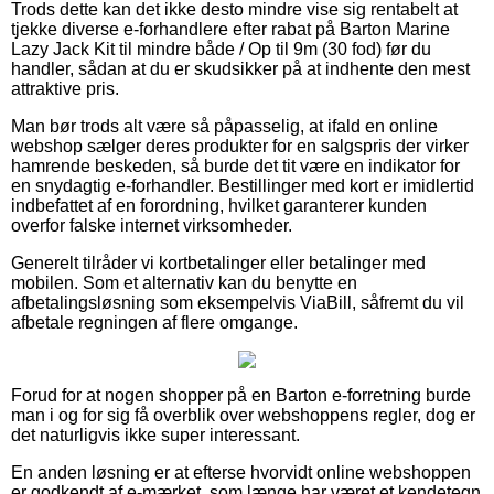
Trods dette kan det ikke desto mindre vise sig rentabelt at
tjekke diverse e-forhandlere efter rabat på Barton Marine
Lazy Jack Kit til mindre både / Op til 9m (30 fod) før du
handler, sådan at du er skudsikker på at indhente den mest
attraktive pris.
Man bør trods alt være så påpasselig, at ifald en online
webshop sælger deres produkter for en salgspris der virker
hamrende beskeden, så burde det tit være en indikator for
en snydagtig e-forhandler. Bestillinger med kort er imidlertid
indbefattet af en forordning, hvilket garanterer kunden
overfor falske internet virksomheder.
Generelt tilråder vi kortbetalinger eller betalinger med
mobilen. Som et alternativ kan du benytte en
afbetalingsløsning som eksempelvis ViaBill, såfremt du vil
afbetale regningen af flere omgange.
Forud for at nogen shopper på en Barton e-forretning burde
man i og for sig få overblik over webshoppens regler, dog er
det naturligvis ikke super interessant.
En anden løsning er at efterse hvorvidt online webshoppen
er godkendt af e-mærket, som længe har været et kendetegn