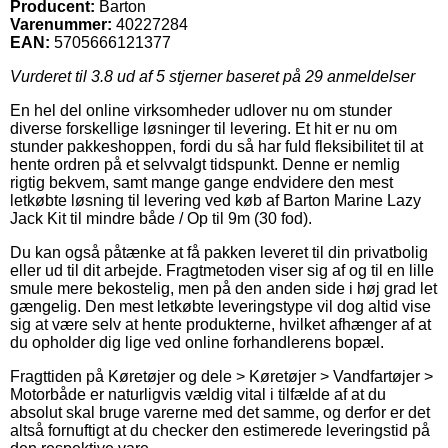
Producent:
Barton
Varenummer:
40227284
EAN:
5705666121377
Vurderet til
3.8
ud af 5 stjerner baseret på
29
anmeldelser
En hel del online virksomheder udlover nu om stunder
diverse forskellige løsninger til levering. Et hit er nu om
stunder pakkeshoppen, fordi du så har fuld fleksibilitet til at
hente ordren på et selvvalgt tidspunkt. Denne er nemlig
rigtig bekvem, samt mange gange endvidere den mest
letkøbte løsning til levering ved køb af Barton Marine Lazy
Jack Kit til mindre både / Op til 9m (30 fod).
Du kan også påtænke at få pakken leveret til din privatbolig
eller ud til dit arbejde. Fragtmetoden viser sig af og til en lille
smule mere bekostelig, men på den anden side i høj grad let
gængelig. Den mest letkøbte leveringstype vil dog altid vise
sig at være selv at hente produkterne, hvilket afhænger af at
du opholder dig lige ved online forhandlerens bopæl.
Fragttiden på Køretøjer og dele > Køretøjer > Vandfartøjer >
Motorbåde er naturligvis vældig vital i tilfælde af at du
absolut skal bruge varerne med det samme, og derfor er det
altså fornuftigt at du checker den estimerede leveringstid på