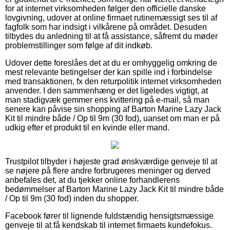
for at internet virksomheden følger den officielle danske
lovgivning, udover at online firmaet rutinemæssigt ses til af
fagfolk som har indsigt i vilkårene på området. Desuden
tilbydes du anledning til at få assistance, såfremt du møder
problemstillinger som følge af dit indkøb.
Udover dette foreslåes det at du er omhyggelig omkring de
mest relevante betingelser der kan spille ind i forbindelse
med transaktionen, fx den returpolitik internet virksomheden
anvender. I den sammenhæng er det ligeledes vigtigt, at
man stadigvæk gemmer ens kvittering på e-mail, så man
senere kan påvise sin shopping af Barton Marine Lazy Jack
Kit til mindre både / Op til 9m (30 fod), uanset om man er på
udkig efter et produkt til en kvinde eller mand.
Trustpilot tilbyder i højeste grad ønskværdige genveje til at
se nøjere på flere andre forbrugeres meninger og derved
anbefales det, at du tjekker online forhandlerens
bedømmelser af Barton Marine Lazy Jack Kit til mindre både
/ Op til 9m (30 fod) inden du shopper.
Facebook fører til lignende fuldstændig hensigtsmæssige
genveje til at få kendskab til internet firmaets kundefokus.