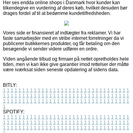
Her ses endda online shops i Danmark hvor kunder kan
tilkendegive en vurdering af deres køb, hvilket desuden bør
drages fordel af til at bedømme kundetilfredsheden.
Vores side er finansieret af indtægter fra reklamer. Vi har
faste samarbejder med en stribe internet forretninger da vi
publicerer butikkernes produkter, og får betaling om den
besøgende vi sender videre udfører en ordre.
Viden angående tilbud og firmaer på nettet opretholdes hele
tiden, men vi kan ikke give garantier imod rettelser der måtte
være iværksat siden seneste opdatering af sidens data.
BITLY:
1
1
1
1
1
1
1
1
1
1
1
1
1
1
1
1
1
1
1
1
1
1
1
1
1
1
1
1
1
1
1
1
1
1
1
1
1
1
1
1
1
1
1
1
1
1
1
1
1
1
1
1
1
1
1
1
1
1
1
1
1
1
1
1
1
1
1
1
1
1
1
1
1
1
1
1
1
1
1
1
1
1
1
1
1
1
1
1
1
1
1
1
1
1
1
1
1
1
1
1
SPOTIFY:
1
1
1
1
1
1
1
1
1
1
1
1
1
1
1
1
1
1
1
1
1
1
1
1
1
1
1
1
1
1
1
1
1
1
1
1
1
1
1
1
1
1
1
1
1
1
1
1
1
1
1
1
1
1
1
1
1
1
1
1
1
1
1
1
1
1
1
1
1
1
1
1
1
1
1
1
1
1
1
1
1
1
1
1
1
1
1
1
1
1
1
1
1
1
1
1
1
1
1