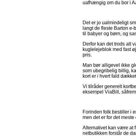
uafhængig om du bor i Aar
Det er jo ualmindeligt sm
langt de fleste Barton e
til babyer og børn, og sa
Derfor kan det trods alt 
kuglelejeblok med fast øj
pris.
Man bør alligevel ikke gl
som ubegribelig billig, 
kort er i hvert fald dækk
Vi tilråder generelt kortb
eksempel ViaBill, såfrem
Forinden folk bestiller i 
men det er for det mest
Alternativet kan være at 
netbutikken forstår de da