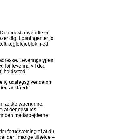
r. Den mest anvendte er
sser dig. Løsningen er jo
kelt kuglelejeblok med
es adresse. Leveringstypen
 for levering vil dog
tilholdssted.
rkelig udslagsgivende om
 den anslåede
en række varenumre,
 at der bestilles
 forinden medarbejderne
nder forudsætning af at du
e, der i mange tilfælde –