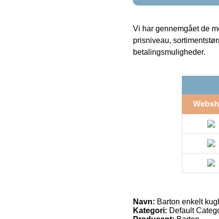
Vi har gennemgået de mes
prisniveau, sortimentstø
betalingsmuligheder.
Websh
Navn:
Barton enkelt kugl
Kategori:
Default Catego