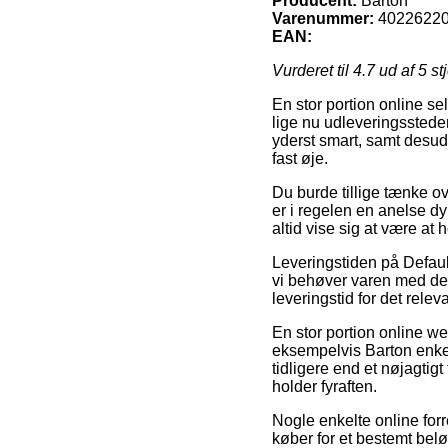
Producent:
Barton
Varenummer:
4022622
EAN:
Vurderet til
4.7
ud af 5 st
En stor portion online se
lige nu udleveringssteder
yderst smart, samt desud
fast øje.
Du burde tillige tænke ov
er i regelen en anelse d
altid vise sig at være at
Leveringstiden på Defaul
vi behøver varen med de
leveringstid for det relev
En stor portion online 
eksempelvis Barton enkelt
tidligere end et nøjagtig
holder fyraften.
Nogle enkelte online forr
køber for et bestemt bel