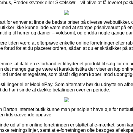
hus, Frederiksværk eller Skælskør – vil blive at få leveret pakke
art for enhver at finde de bedste priser på diverse webbutikker,
-butikker ikke kunne lade være med at stampe prisniveauet på en
mtidig til herrer og damer – voldsomt, og endda nogle gange gara
være tiden værd at efterprøve enkelte online forretninger efter r
e forud for at du placerer ordren, sådan at du er skråsikker på
emme, at ifald en e-forhandler tilbyder et produkt til salg for en 
kan det mange gange være et karakteristika der viser en fup on
et ind under et regelsæt, som bistår dig som køber imod uoprigtige
estillinger eller MobilePay. Som alternativ bør du udnytte en afbe
t du har i sinde at dække betalingen over en periode.
en Barton internet butik kunne man principielt have øje for netbut
e en tidskrævende opgave.
finde ud af om online forretningen er støttet af e-mærket, som ka
nske retningslinjer, samt at e-forretningen ofte besøges af ekspe