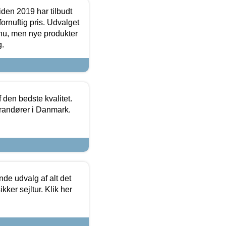
den 2019 har tilbudt
fornuftig pris. Udvalget
u, men nye produkter
g.
den bedste kvalitet.
erandører i Danmark.
de udvalg af alt det
kker sejltur. Klik her