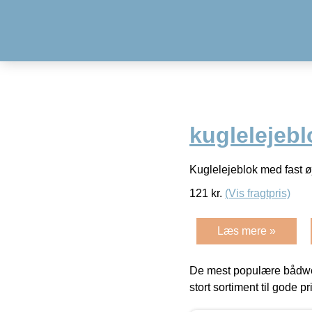
kuglelejebl
Kuglelejeblok med fast ø
121
kr.
(Vis fragtpris)
Læs mere »
De mest populære bådwe
stort sortiment til gode pr