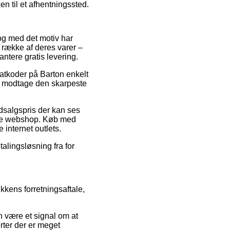
n til et afhentningssted.
 og med det motiv har
 række af deres varer –
ntere gratis levering.
abatkoder på Barton enkelt
 at modtage den skarpeste
udsalgspris der kan ses
line webshop. Køb med
 internet outlets.
talingsløsning fra for
ikkens forretningsaftale,
n være et signal om at
rter der er meget