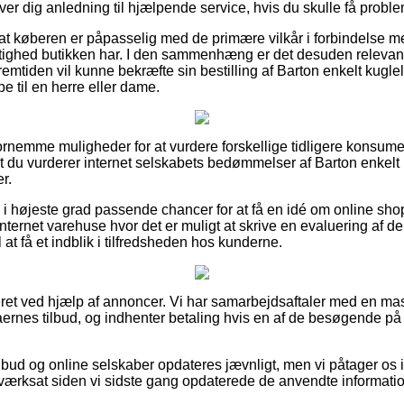
iver dig anledning til hjælpende service, hvis du skulle få proble
at køberen er påpasselig med de primære vilkår i forbindelse m
ttighed butikken har. I den sammenhæng er det desuden relevan
remtiden vil kunne bekræfte sin bestilling af Barton enkelt kugle
 til en herre eller dame.
fornemme muligheder for at vurdere forskellige tidligere konsumen
, at du vurderer internet selskabets bedømmelser af Barton enkelt
r.
 højeste grad passende chancer for at få en idé om online sho
ternet varehuse hvor det er muligt at skrive en evaluering af 
l at få et indblik i tilfredsheden hos kunderne.
et ved hjælp af annoncer. Vi har samarbejdsaftaler med en mas
maernes tilbud, og indhenter betaling hvis en af de besøgende på 
bud og online selskaber opdateres jævnligt, men vi påtager os i
iværksat siden vi sidste gang opdaterede de anvendte informatio