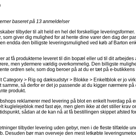
0
jerner baseret på
13
anmeldelser
lskaber tilbyder til alt held en hel del forskellige leveringsforme
, som giver dig mulighed for at hente dine varer den dag der pa
en endda den billigste leveringsmulighed ved køb af Barton en
er at få produkterne leveret til din bopæl eller ud til dit arbejd
yrere, men ydermere vældig overkommelig. Den billigste mulighed
 hente ordren selv, som dog beroer på at du er tæt på e-butikkens 
t Category > Rig og dæksudstyr > Blokke > Enkeltblok er jo vi
t samme, så derfor er det jo passende at du kigger nærmere på
ante produkt.
webshops reklamerer med levering på blot en enkelt hverdag på 
 kuglelejeblok med fast øje, men glem ikke at det stiller krav om
t tidspunkt, sådan at de kan nå at få bestillingen skippet afsted
etninger tilbyder levering uden gebyr, men i de fleste tilfælde u
øb. Desuden bør man overveje den mest letkøbte leveringsmetod