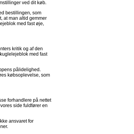
mstillinger ved dit køb.
ed bestillingen, som
t, at man altid gemmer
lejeblok med fast øje,
ters kritik og af den
 kuglelejeblok med fast
ppens pålidelighed.
deres købsoplevelse, som
se forhandlere på nettet
vores side fuldfører en
kke ansvaret for
ner.