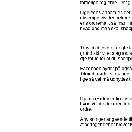
fortrolige reglerne. Det g
Ligeledes anbefales det 
eksempelvis den returre
ens ordremail, så man i f
hvad end man skal shoppe
Trustpilot leverer nogle 
grund slår vi et slag for
øje forud for at du shoppe
Facebook byder på også i
Tilmed møder vi mange in
lige så vel må udnyttes ti
Hjemmesiden er finansier
hvori vi introducerer fir
ordre.
Anvisninger angående til
ændringer der er blevet 