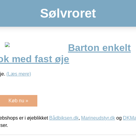
Sølvroret
Barton enkelt
ok med fast øje
je.
(Læs mere)
Køb nu »
bshops er i øjeblikket
Bådbiksen.dk
,
Marineudstyr.dk
og
DKMar
iser.